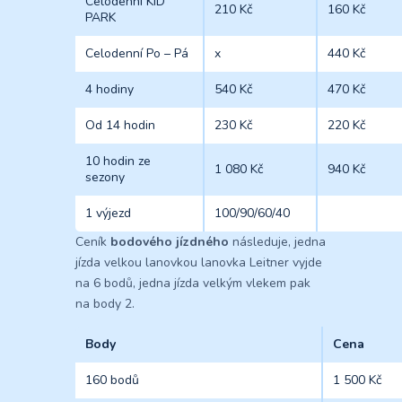
Celodenní KID
210 Kč
160 Kč
PARK
Celodenní Po – Pá
x
440 Kč
4 hodiny
540 Kč
470 Kč
Od 14 hodin
230 Kč
220 Kč
10 hodin ze
1 080 Kč
940 Kč
sezony
1 výjezd
100/90/60/40
Ceník
bodového jízdného
následuje, jedna
jízda velkou lanovkou lanovka Leitner vyjde
na 6 bodů, jedna jízda velkým vlekem pak
na body 2.
Body
Cena
160 bodů
1 500 Kč