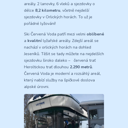
areály. 2 lanovky, 6 vleků a sjezdovky o
délce
8,2 kilometru
, včetně nejdelší
sjezdovky v Orlických horách. To už je
pořádné lyžování!
Ski Červená Voda patří mezi velmi
oblíbené
a
kvalitní
lyžařské areály. Zdejší areál se
nachází v orlických horách na dohled
Jeseníků. Těšit se tady můžete na nejdelších
sjezdovku široko daleko – červená trať
Heroltickou trať dlouhou
2.290 metrů
.
Červená Voda je moderní a rozsáhlý areál,
který nabízí služby na špičkové doslova
alpské úrovni.