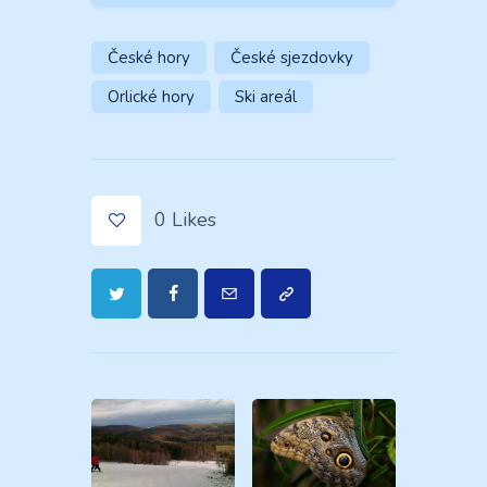
České hory
České sjezdovky
Orlické hory
Ski areál
0
Likes
Navigace
pro
příspěvek