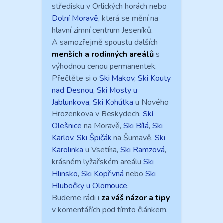
středisku v Orlických horách nebo
Dolní Moravě
, která se mění na
hlavní zimní centrum Jeseníků.
A samozřejmě spoustu dalších
menších a rodinných areálů
s
výhodnou cenou permanentek.
Přečtěte si o
Ski Makov
,
Ski Kouty
nad Desnou
,
Ski Mosty u
Jablunkova
,
Ski Kohútka
u Nového
Hrozenkova v Beskydech,
Ski
Olešnice
na Moravě,
Ski Bílá
,
Ski
Karlov
,
Ski Špičák
na Šumavě,
Ski
Karolinka
u Vsetína,
Ski Ramzová
,
krásném lyžařském areálu
Ski
Hlinsko
,
Ski Kopřivná
nebo
Ski
Hlubočky u Olomouce
.
Budeme rádi i
za váš názor a tipy
v komentářích pod tímto článkem.