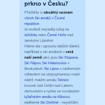
prkno v Česku?
Přečtěte si
obsáhlý seznam
všech Ski areálů v České
republice
.
Já osobně nejraději lyžuji na
Ještědu
nebo
Černé Hoře
nad
Janskými Lázněmi.
Máme ale i spoustu dalších článků
například o ski areálech z
celé
naší země
jako jsou
Ski Stupava
,
Ski Filipov
,
Ski Malenovice
v
Beskydech,
Ski Lipno
s nádherným
výhledem na stejnojmennou vodní
nádrž, malém areálu
Telnice
kousek nad Ústím nad Labem,
obrovském a rychle se rozvíjejícím
lyžařském areálu na Klínovci
,
nádherné
Ski Deštné
– největším