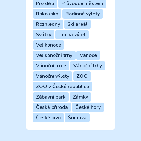
Pro děti
Průvodce městem
Rakousko
Rodinné výlety
Rozhledny
Ski areál
Svátky
Tip na výlet
Velikonoce
Velikonoční trhy
Vánoce
Vánoční akce
Vánoční trhy
Vánoční výlety
ZOO
ZOO v České republice
Zábavní park
Zámky
Česká příroda
České hory
České pivo
Šumava