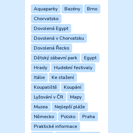
Aquaparky
Bazény
Brno
Chorvatsko
Dovolená Egypt
Dovolená v Chorvatsku
Dovolená Řecko
Dětský zábavní park
Egypt
Hrady
Hudební festivaly
Itálie
Ke stažení
Koupaliště
Koupání
Lyžování v ČR
Mapy
Muzea
Nejlepší pláže
Německo
Polsko
Praha
Praktické informace