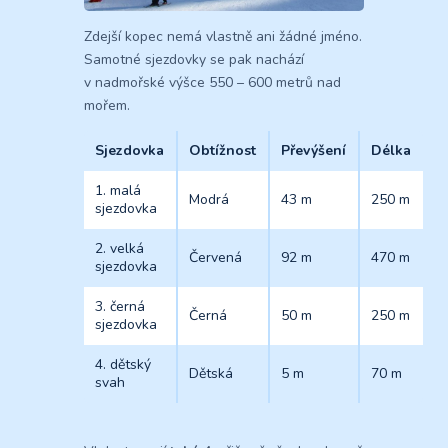
Zdejší kopec nemá vlastně ani žádné jméno.
Samotné sjezdovky se pak nachází
v nadmořské výšce 550 – 600 metrů nad
mořem.
Sjezdovka
Obtížnost
Převýšení
Délka
1. malá
Modrá
43 m
250 m
sjezdovka
2. velká
Červená
92 m
470 m
sjezdovka
3. černá
Černá
50 m
250 m
sjezdovka
4. dětský
Dětská
5 m
70 m
svah