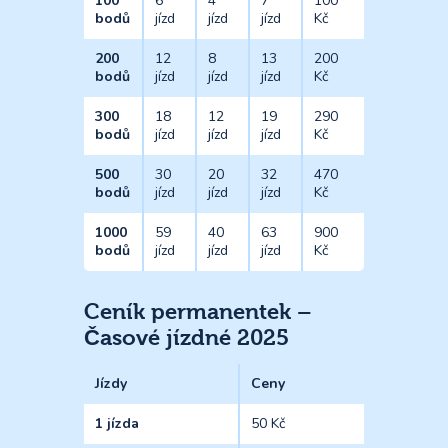
100
6
4
7
100
bodů
jízd
jízd
jízd
Kč
200
12
8
13
200
bodů
jízd
jízd
jízd
Kč
300
18
12
19
290
bodů
jízd
jízd
jízd
Kč
500
30
20
32
470
bodů
jízd
jízd
jízd
Kč
1000
59
40
63
900
bodů
jízd
jízd
jízd
Kč
Ceník permanentek –
Časové jízdné 2025
Jízdy
Ceny
1 jízda
50 Kč