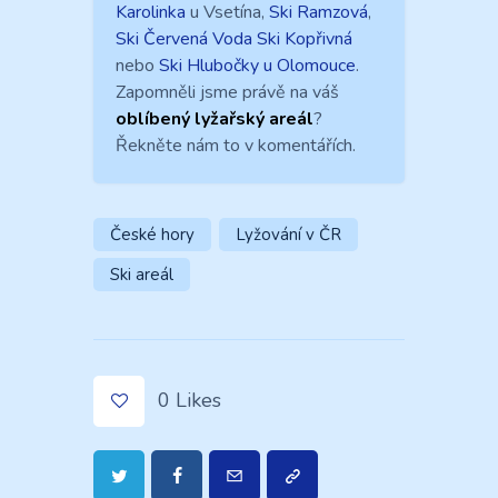
Karolinka
u Vsetína,
Ski Ramzová
,
Ski Červená Voda
Ski Kopřivná
nebo
Ski Hlubočky u Olomouce
.
Zapomněli jsme právě na váš
oblíbený lyžařský areál
?
Řekněte nám to v komentářích.
České hory
Lyžování v ČR
Ski areál
0
Likes