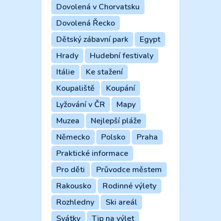
Dovolená v Chorvatsku
Dovolená Řecko
Dětský zábavní park
Egypt
Hrady
Hudební festivaly
Itálie
Ke stažení
Koupaliště
Koupání
Lyžování v ČR
Mapy
Muzea
Nejlepší pláže
Německo
Polsko
Praha
Praktické informace
Pro děti
Průvodce městem
Rakousko
Rodinné výlety
Rozhledny
Ski areál
Svátky
Tip na výlet