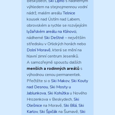
Beskydech,
Ski Lipno
s nádherným
výhledem na stejnojmennou vodní
nádrž, malém areálu
Telnice
kousek nad Ústím nad Labem,
obrovském a rychle se rozvíjejícím
lyžařském areálu na Klínovci
,
nádherné
Ski Deštné
– největším
středisku v Orlických horách nebo
Dolní Moravě
, která se mění na
hlavní zimní centrum Jeseníků.
A samozřejmě spoustu dalších
menších a rodinných areálů
s
výhodnou cenou permanentek.
Přečtěte si o
Ski Makov
,
Ski Kouty
nad Desnou
,
Ski Mosty u
Jablunkova
,
Ski Kohútka
u Nového
Hrozenkova v Beskydech,
Ski
Olešnice
na Moravě,
Ski Bílá
,
Ski
Karlov
,
Ski Špičák
na Šumavě,
Ski