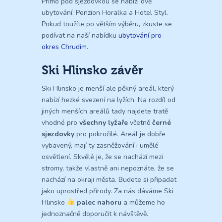
Přímo pod sjezdovkou se nabízí dvě
ubytování: Penzion Horalka a Hotel Styl.
Pokud toužíte po větším výběru, zkuste se
podívat na naší nabídku
ubytování pro
okres Chrudim
.
Ski Hlinsko závěr
Ski Hlinsko je menší ale pěkný areál, který
nabízí hezké svezení na lyžích. Na rozdíl od
jiných menších areálů tady najdete tratě
vhodné pro
všechny lyžaře
včetně
černé
sjezdovky
pro pokročilé. Areál je dobře
vybavený, mají ty zasněžování i umělé
osvětlení. Skvělé je, že se nachází mezi
stromy, takže vlastně ani nepoznáte, že se
nachází na okraji města. Budete si připadat
jako uprostřed přírody. Za nás dáváme Ski
Hlinsko
palec nahoru
a můžeme ho
jednoznačně doporučit k návštěvě.