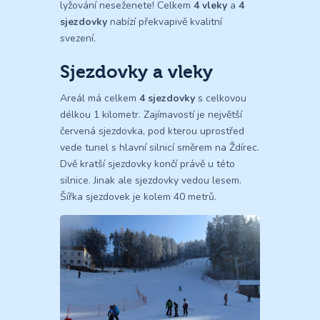
lyžování neseženete! Celkem
4 vleky
a
4
sjezdovky
nabízí překvapivě kvalitní
svezení.
Sjezdovky a vleky
Areál má celkem
4 sjezdovky
s celkovou
délkou 1 kilometr. Zajímavostí je největší
červená sjezdovka, pod kterou uprostřed
vede tunel s hlavní silnicí směrem na Ždírec.
Dvě kratší sjezdovky končí právě u této
silnice. Jinak ale sjezdovky vedou lesem.
Šířka sjezdovek je kolem 40 metrů.