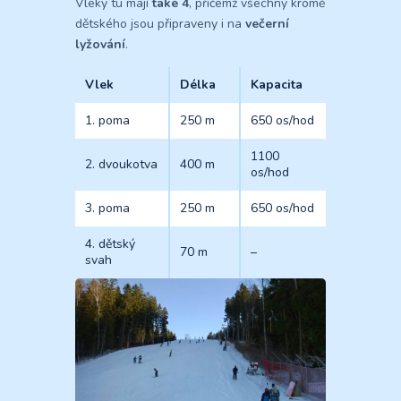
Vleky tu mají
také 4
, přičemž všechny kromě
dětského jsou připraveny i na
večerní
lyžování
.
Vlek
Délka
Kapacita
1. poma
250 m
650 os/hod
1100
2. dvoukotva
400 m
os/hod
3. poma
250 m
650 os/hod
4. dětský
70 m
–
svah