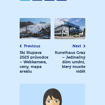
Navigace
pro
příspěvek
Previous
Next
Ski Stupava
Kunsthaus Graz
2025 průvodce
– Jedinečný
– Webkamera,
dům umění,
ceny, mapa
který musíte
areálu
vidět