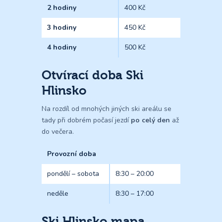
2 hodiny
400 Kč
3 hodiny
450 Kč
4 hodiny
500 Kč
Otvírací doba Ski
Hlinsko
Na rozdíl od mnohých jiných ski areálu se
tady při dobrém počasí jezdí
po celý den
až
do večera.
Provozní doba
pondělí – sobota
8:30 – 20:00
neděle
8:30 – 17:00
Ski Hlinsko mapa