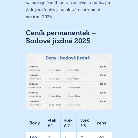
samozřejmě máte mezi časovým a bodovým
jízdným. Ceníky jsou aktuální pro zimní
sezónu 2025
.
Ceník permanentek –
Bodové jízdné 2025
vlek
vlek
vlek
Body
cena
č.1
č.2
č.3