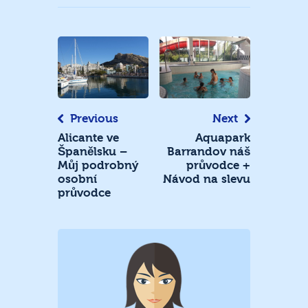
Navigace
pro
příspěvek
Previous
Next
Alicante ve
Aquapark
Španělsku –
Barrandov náš
Můj podrobný
průvodce +
osobní
Návod na slevu
průvodce