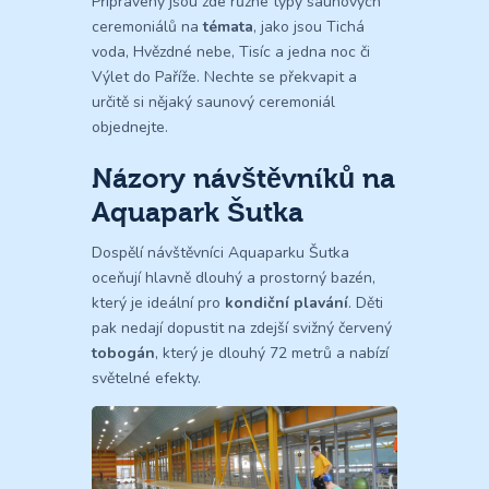
Připraveny jsou zde různé typy saunových
ceremoniálů na
témata
, jako jsou Tichá
voda, Hvězdné nebe, Tisíc a jedna noc či
Výlet do Paříže. Nechte se překvapit a
určitě si nějaký saunový ceremoniál
objednejte.
Názory návštěvníků na
Aquapark Šutka
Dospělí návštěvníci Aquaparku Šutka
oceňují hlavně dlouhý a prostorný bazén,
který je ideální pro
kondiční plavání
. Děti
pak nedají dopustit na zdejší svižný červený
tobogán
, který je dlouhý 72 metrů a nabízí
světelné efekty.