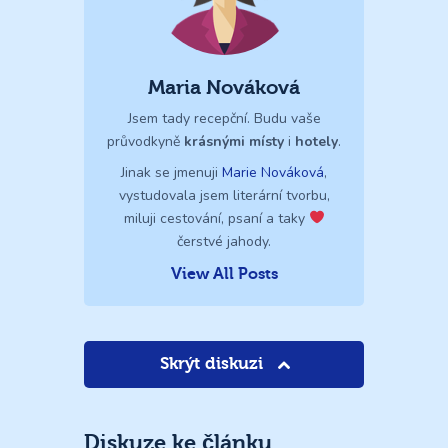
Maria Nováková
Jsem tady recepční. Budu vaše
průvodkyně
krásnými místy
i
hotely
.
Jinak se jmenuji
Marie Nováková
,
vystudovala jsem literární tvorbu,
miluji cestování, psaní a taky
čerstvé jahody.
View All Posts
Skrýt diskuzi
Diskuze ke článku