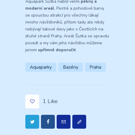
Aquapark Šutka nabízí velmi
pěkný a
moderní areál
. Pestré a pohodové barvy
se spoustou atrakcí pro všechny lákají
mnoho návštěvníků, přitom tady ale nikdy
nebývají takové davy jako v Čestlicích na
druhé straně Prahy. Areál Šutka se opravdu
povedl a my vám jeho návštěvu můžeme
jenom
upřímně doporučit
.
Aquaparky
Bazény
Praha
1
Like