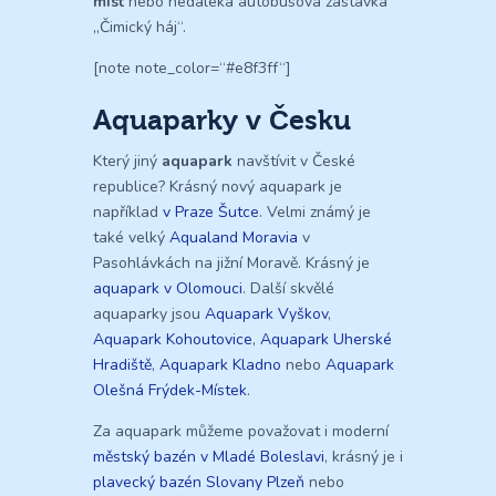
míst
nebo nedaleká autobusová zastávka
„Čimický háj“.
[note note_color=“#e8f3ff“]
Aquaparky v Česku
Který jiný
aquapark
navštívit v České
republice? Krásný nový aquapark je
například
v Praze Šutce
. Velmi známý je
také velký
Aqualand Moravia
v
Pasohlávkách na jižní Moravě. Krásný je
aquapark v Olomouci
. Další skvělé
aquaparky jsou
Aquapark Vyškov
,
Aquapark Kohoutovice
,
Aquapark Uherské
Hradiště
,
Aquapark Kladno
nebo
Aquapark
Olešná Frýdek-Místek
.
Za aquapark můžeme považovat i moderní
městský bazén v Mladé Boleslavi
, krásný je i
plavecký bazén Slovany Plzeň
nebo