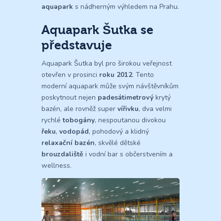
aquapark
s nádherným výhledem na Prahu.
Aquapark Šutka se
představuje
Aquapark Šutka byl pro širokou veřejnost
otevřen v prosinci
roku 2012
. Tento
moderní aquapark může svým návštěvníkům
poskytnout nejen
padesátimetrový
krytý
bazén, ale rovněž super
vířivku
, dva velmi
rychlé
tobogány
, nespoutanou divokou
řeku
,
vodopád
, pohodový a klidný
relaxační bazén
, skvělé dětské
brouzdaliště
i vodní bar s občerstvením a
wellness.