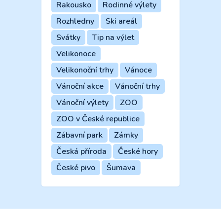
Rakousko
Rodinné výlety
Rozhledny
Ski areál
Svátky
Tip na výlet
Velikonoce
Velikonoční trhy
Vánoce
Vánoční akce
Vánoční trhy
Vánoční výlety
ZOO
ZOO v České republice
Zábavní park
Zámky
Česká příroda
České hory
České pivo
Šumava