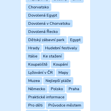
Chorvatsko
Dovolená Egypt
Dovolená v Chorvatsku
Dovolená Řecko
Dětský zábavní park
Egypt
Hrady
Hudební festivaly
Itálie
Ke stažení
Koupaliště
Koupání
Lyžování v ČR
Mapy
Muzea
Nejlepší pláže
Německo
Polsko
Praha
Praktické informace
Pro děti
Průvodce městem