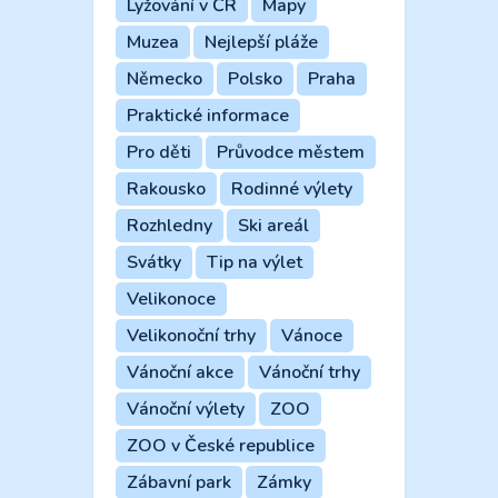
Lyžování v ČR
Mapy
Muzea
Nejlepší pláže
Německo
Polsko
Praha
Praktické informace
Pro děti
Průvodce městem
Rakousko
Rodinné výlety
Rozhledny
Ski areál
Svátky
Tip na výlet
Velikonoce
Velikonoční trhy
Vánoce
Vánoční akce
Vánoční trhy
Vánoční výlety
ZOO
ZOO v České republice
Zábavní park
Zámky