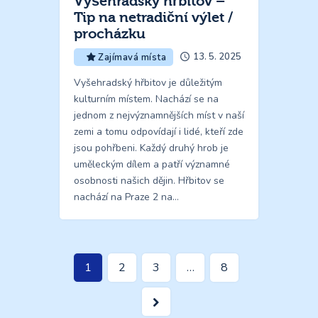
Vyšehradský hřbitov –
Tip na netradiční výlet /
procházku
13. 5. 2025
Zajímavá místa
Vyšehradský hřbitov je důležitým
kulturním místem. Nachází se na
jednom z nejvýznamnějších míst v naší
zemi a tomu odpovídají i lidé, kteří zde
jsou pohřbeni. Každý druhý hrob je
uměleckým dílem a patří významné
osobnosti našich dějin. Hřbitov se
nachází na Praze 2 na…
Stránkování
Page
1
Page
2
Page
3
…
Page
8
příspěvků
>