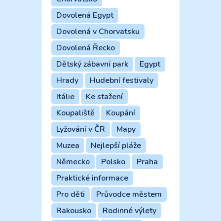
Dovolená Egypt
Dovolená v Chorvatsku
Dovolená Řecko
Dětský zábavní park
Egypt
Hrady
Hudební festivaly
Itálie
Ke stažení
Koupaliště
Koupání
Lyžování v ČR
Mapy
Muzea
Nejlepší pláže
Německo
Polsko
Praha
Praktické informace
Pro děti
Průvodce městem
Rakousko
Rodinné výlety