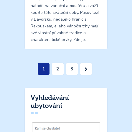
naladit na vánoční atmosféru a zažít
kouzlo této sváteční doby. Pasov leží
v Bavorsku, nedaleko hranic s
Rakouskem, a jeho vánoční trhy mají
své vlastní půvabné tradice a
charakteristické prvky. Zde je…
Stránkování
Page
1
>
Page
2
Page
3
příspěvků
Vyhledávání
ubytování