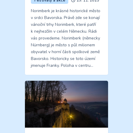
Festivaly a akce
29. 11. 2025
Norimberk je krásné historické město
v srdci Bavorska. Právě zde se konají
vánoční trhy Norimberk, které patří
k nejhezčím v celém Německu. Rádi
vás provedeme. Norimberk (německy
Nürnberg) je město s půl milionem
obyvatel v horní části spolkové země
Bavorsko. Historicky se toto území
jmenuje Franky. Poloha v centru…