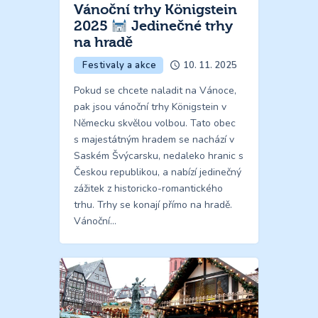
Vánoční trhy Königstein
2025
Jedinečné trhy
na hradě
Festivaly a akce
10. 11. 2025
Pokud se chcete naladit na Vánoce,
pak jsou vánoční trhy Königstein v
Německu skvělou volbou. Tato obec
s majestátným hradem se nachází v
Saském Švýcarsku, nedaleko hranic s
Českou republikou, a nabízí jedinečný
zážitek z historicko-romantického
trhu. Trhy se konají přímo na hradě.
Vánoční…