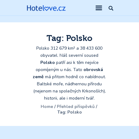
Tag: Polsko
Polsko 312 679 km² a 38 433 600
obyvatel. Náš severní soused
Polsko
patří asi k těm nejvíce
opomíjeným u nás. Tato
obrovská
země
má přitom hodně co nabídnout.
Baltské moře, nádhernou přírodu
(nejenom na společných Krkonoších),
historii, ale i moderní tvář.
Home
Přehled příspěvků
Tag: Polsko