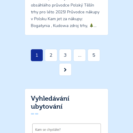
obsáhlého průvodce Polský Těšín
trhy pro léto 2025! Průvodce nákupy
v Polsku Kam jet za nákupy:
Bogatynia , Kudowa zdroj trhy,
…
Stránkování
Page
1
Page
2
Page
3
…
Page
5
příspěvků
>
Vyhledávání
ubytování