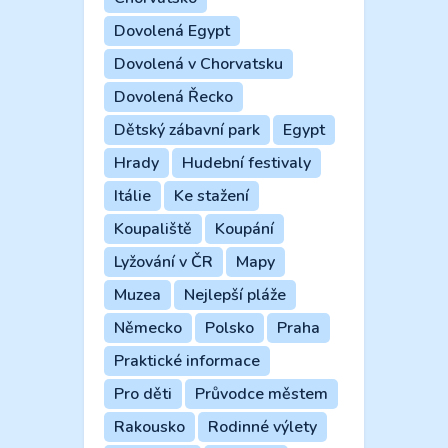
Dovolená Egypt
Dovolená v Chorvatsku
Dovolená Řecko
Dětský zábavní park
Egypt
Hrady
Hudební festivaly
Itálie
Ke stažení
Koupaliště
Koupání
Lyžování v ČR
Mapy
Muzea
Nejlepší pláže
Německo
Polsko
Praha
Praktické informace
Pro děti
Průvodce městem
Rakousko
Rodinné výlety