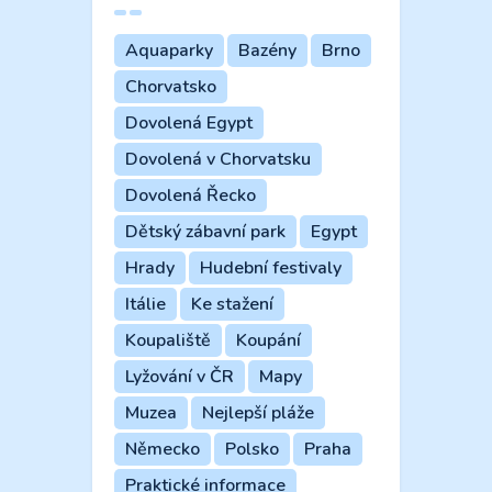
Aquaparky
Bazény
Brno
Chorvatsko
Dovolená Egypt
Dovolená v Chorvatsku
Dovolená Řecko
Dětský zábavní park
Egypt
Hrady
Hudební festivaly
Itálie
Ke stažení
Koupaliště
Koupání
Lyžování v ČR
Mapy
Muzea
Nejlepší pláže
Německo
Polsko
Praha
Praktické informace