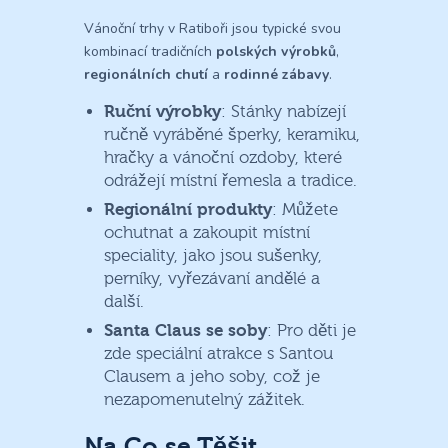
Vánoční trhy v Ratiboři jsou typické svou
kombinací tradičních
polských výrobků
,
regionálních chutí
a
rodinné zábavy
.
Ruční výrobky
: Stánky nabízejí
ručně vyráběné šperky, keramiku,
hračky a vánoční ozdoby, které
odrážejí místní řemesla a tradice.
Regionální produkty
: Můžete
ochutnat a zakoupit místní
speciality, jako jsou sušenky,
perníky, vyřezávaní andělé a
další.
Santa Claus se soby
: Pro děti je
zde speciální atrakce s Santou
Clausem a jeho soby, což je
nezapomenutelný zážitek.
Na Co se Těšit