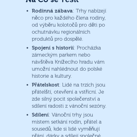
Rodinná zábava
: Trhy nabízejí
něco pro každého člena rodiny,
od výběru kolotočů pro děti po
ochutnávku regionálních
produktů pro dospělé.
Spojení s historií
: Procházka
zámeckým parkem nebo
návštěva Knížecího hradu vám
umožní nahlédnout do polské
historie a kultury.
Přátelskost
: Lidé na trzích jsou
přátelští, otevření a vstřícní. Je
zde silný pocit společenství a
sdílení radosti z vánoční sezóny.
Sdílení
: Vánoční trhy jsou
místem setkání rodin, přátel a
sousedů, kde si lidé vyměňují
přání, dárky a sdílejí společné