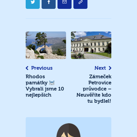
Navigace
pro
příspěvek
Previous
Next
Rhodos
Zámeček
Petrovice
památky
průvodce –
Vybrali jsme 10
Neuvěříte kdo
nejlepších
tu bydlel!