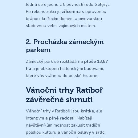
Jedná se o jednu z 5 pevností rodu Golężyc.
Po rekonstrukci je
zřícenina
s opravenou
bránou, knížecím domem a pivovarskou
sladovnou velmi zajímavých místem.
2. Procházka zámeckým
parkem
Zámecký park se rozkládá na
ploše 13,87
ha
a je obklopen historickými budovami,
které vás vtáhnou do polské historie.
Vánoční trhy Ratiboř
závěrečné shrnutí
Vánoční trhy v Ratiboři jsou
krátké
, ale
intenzivní a
plné radosti
. Nabízejí
návštěvníkům možnost zakusit tradiční
polskou kulturu a vánoční
oslavy v srdci