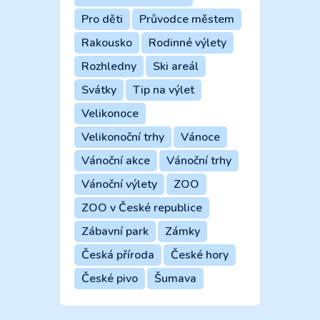
Pro děti
Průvodce městem
Rakousko
Rodinné výlety
Rozhledny
Ski areál
Svátky
Tip na výlet
Velikonoce
Velikonoční trhy
Vánoce
Vánoční akce
Vánoční trhy
Vánoční výlety
ZOO
ZOO v České republice
Zábavní park
Zámky
Česká příroda
České hory
České pivo
Šumava