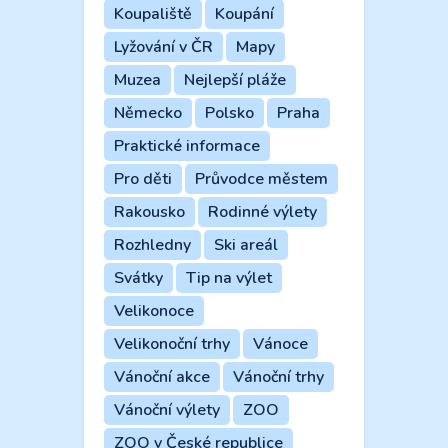
Koupaliště
Koupání
Lyžování v ČR
Mapy
Muzea
Nejlepší pláže
Německo
Polsko
Praha
Praktické informace
Pro děti
Průvodce městem
Rakousko
Rodinné výlety
Rozhledny
Ski areál
Svátky
Tip na výlet
Velikonoce
Velikonoční trhy
Vánoce
Vánoční akce
Vánoční trhy
Vánoční výlety
ZOO
ZOO v České republice