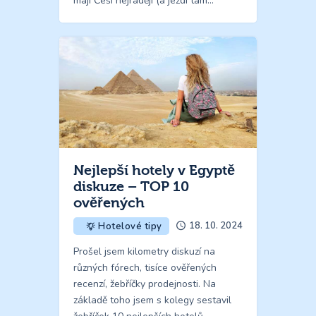
mají Češi nejraději (a jezdí tam…
Nejlepší hotely v Egyptě
diskuze – TOP 10
ověřených
18. 10. 2024
Hotelové tipy
Prošel jsem kilometry diskuzí na
různých fórech, tisíce ověřených
recenzí, žebříčky prodejnosti. Na
základě toho jsem s kolegy sestavil