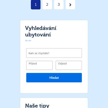
Stránkování
Page
1
>
Page
2
Page
3
příspěvků
Vyhledávání
ubytování
Naše tipy