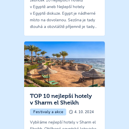
žebříček 10 nejlepších hotelů
v Egyptě aneb Nejlepší hotely
v Egyptě diskuze. Egypt je nádherné
místo na dovolenou. Sezóna je tady
dlouhá a obzvláště příjemně je tady…
TOP 10 nejlepší hotely
v Sharm el Sheikh
Festivaly a akce
4. 10. 2024
Vybíráme nejlepší hotely v Sharm el
Sheikh. Oblíbené egyptské letovisko