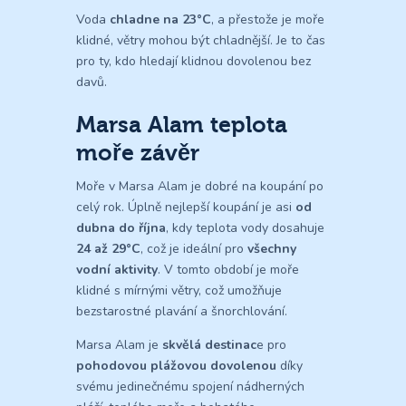
Voda
chladne na 23°C
, a přestože je moře
klidné, větry mohou být chladnější. Je to čas
pro ty, kdo hledají klidnou dovolenou bez
davů.
Marsa Alam teplota
moře závěr
Moře v Marsa Alam je dobré na koupání po
celý rok. Úplně nejlepší koupání je asi
od
dubna do října
, kdy teplota vody dosahuje
24 až 29°C
, což je ideální pro
všechny
vodní aktivity
. V tomto období je moře
klidné s mírnými větry, což umožňuje
bezstarostné plavání a šnorchlování.
Marsa Alam je
skvělá destinac
e pro
pohodovou plážovou dovolenou
díky
svému jedinečnému spojení nádherných