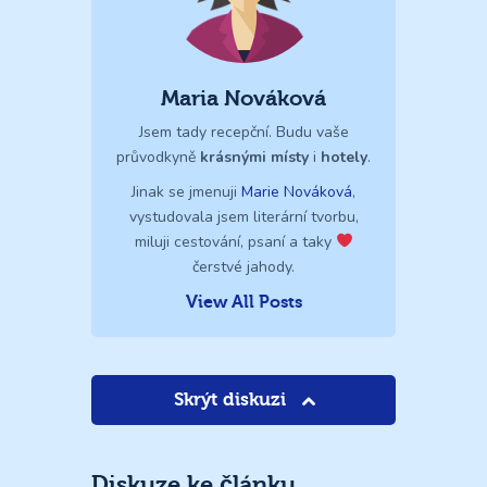
Maria Nováková
Jsem tady recepční. Budu vaše
průvodkyně
krásnými místy
i
hotely
.
Jinak se jmenuji
Marie Nováková
,
vystudovala jsem literární tvorbu,
miluji cestování, psaní a taky
čerstvé jahody.
View All Posts
Skrýt diskuzi
Diskuze ke článku