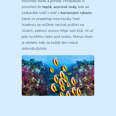
milovníky moře a přírody. Představte si
ponoření do
teplé
,
azurové vody
, kde se
setkáváte tváří v tvář s
barevnými rybami
,
které se proplétají mezi korály. Nad
hladinou se můžete nechat unášet na
vlnách, zatímco slunce hřeje vaši kůži. Ať už
jste na břehu nebo pod vodou, Marsa Alam
je místem, kde se každý den stává
dobrodružstvím.