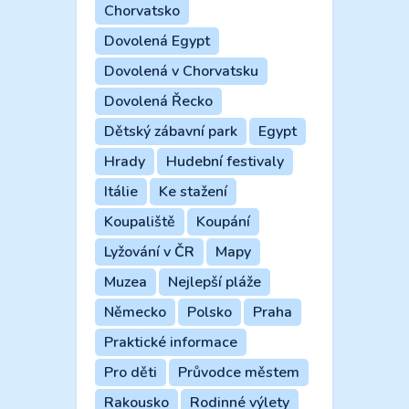
Chorvatsko
Dovolená Egypt
Dovolená v Chorvatsku
Dovolená Řecko
Dětský zábavní park
Egypt
Hrady
Hudební festivaly
Itálie
Ke stažení
Koupaliště
Koupání
Lyžování v ČR
Mapy
Muzea
Nejlepší pláže
Německo
Polsko
Praha
Praktické informace
Pro děti
Průvodce městem
Rakousko
Rodinné výlety