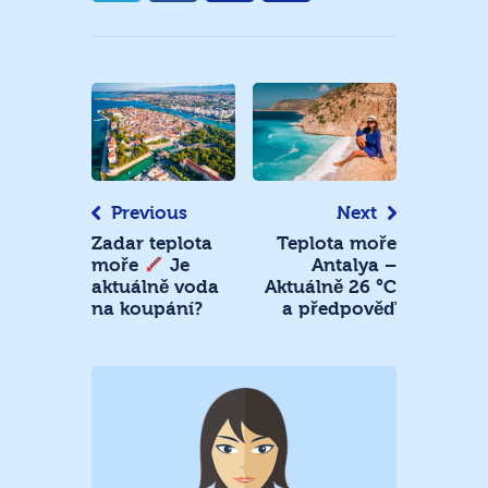
Navigace
pro
příspěvek
Previous
Next
Zadar teplota
Teplota moře
Antalya –
moře
Je
Aktuálně 26 °C
aktuálně voda
a předpověď
na koupání?