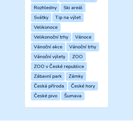
Rozhledny
Ski areál
Svátky
Tip na výlet
Velikonoce
Velikonoční trhy
Vánoce
Vánoční akce
Vánoční trhy
Vánoční výlety
ZOO
ZOO v České republice
Zábavní park
Zámky
Česká příroda
České hory
České pivo
Šumava