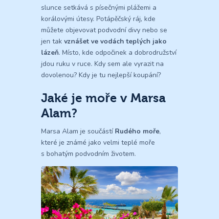
slunce setkává s písečnými plážemi a
korálovými útesy. Potápěčský ráj, kde
můžete objevovat podvodní divy nebo se
jen tak
vznášet ve vodách teplých jako
lázeň
. Místo, kde odpočinek a dobrodružství
jdou ruku v ruce. Kdy sem ale vyrazit na
dovolenou? Kdy je tu nejlepší koupání?
Jaké je moře v Marsa
Alam?
Marsa Alam je součástí
Rudého moře
,
které je známé jako velmi teplé moře
s bohatým podvodním životem.