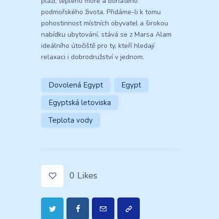
pláží, teplého moře a bohatého
podmořského života. Přidáme-li k tomu
pohostinnost místních obyvatel a širokou
nabídku ubytování, stává se z Marsa Alam
ideálního útočiště pro ty, kteří hledají
relaxaci i dobrodružství v jednom.
Dovolená Egypt
Egypt
Egyptská letoviska
Teplota vody
0
Likes