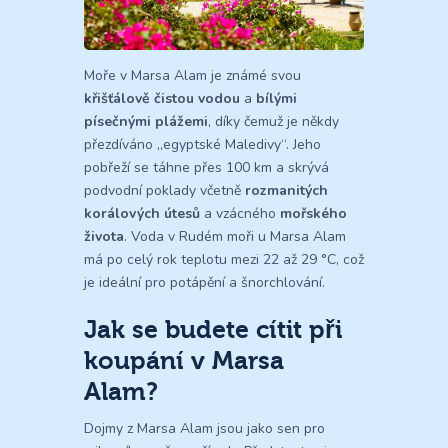
Moře v Marsa Alam je známé svou
křišťálově čistou vodou
a
bílými
písečnými plážemi
, díky čemuž je někdy
přezdíváno „egyptské Maledivy“. Jeho
pobřeží se táhne přes 100 km a skrývá
podvodní poklady včetně
rozmanitých
korálových útesů
a vzácného
mořského
života
. Voda v Rudém moři u Marsa Alam
má po celý rok teplotu mezi 22 až 29 °C, což
je ideální pro potápění a šnorchlování.
Jak se budete cítit při
koupání v Marsa
Alam?
Dojmy z Marsa Alam jsou jako sen pro