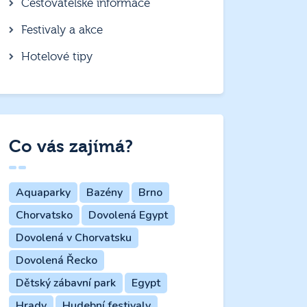
Cestovatelské informace
Festivaly a akce
Hotelové tipy
Co vás zajímá?
Aquaparky
Bazény
Brno
Chorvatsko
Dovolená Egypt
Dovolená v Chorvatsku
Dovolená Řecko
Dětský zábavní park
Egypt
Hrady
Hudební festivaly