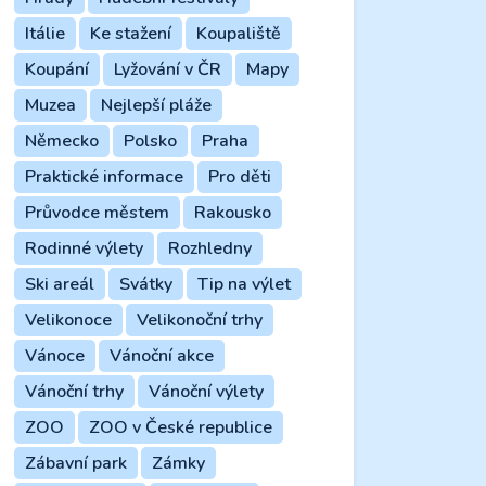
Itálie
Ke stažení
Koupaliště
Koupání
Lyžování v ČR
Mapy
Muzea
Nejlepší pláže
Německo
Polsko
Praha
Praktické informace
Pro děti
Průvodce městem
Rakousko
Rodinné výlety
Rozhledny
Ski areál
Svátky
Tip na výlet
Velikonoce
Velikonoční trhy
Vánoce
Vánoční akce
Vánoční trhy
Vánoční výlety
ZOO
ZOO v České republice
Zábavní park
Zámky