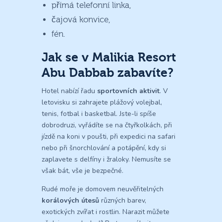
přímá telefonní linka,
čajová konvice,
fén.
Jak se v Malikia Resort
Abu Dabbab zabavíte?
Hotel nabízí řadu
sportovních aktivit
. V
letovisku si zahrajete plážový volejbal,
tenis, fotbal i basketbal. Jste-li spíše
dobrodruzi, vyřádíte se na čtyřkolkách, při
jízdě na koni v poušti, při expedici na safari
nebo při šnorchlování a potápění, kdy si
zaplavete s delfíny i žraloky. Nemusíte se
však bát, vše je bezpečné.
Rudé moře je domovem neuvěřitelných
korálových útesů
různých barev,
exotických zvířat i rostlin. Narazit můžete