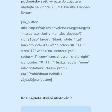
podmořský svět
, vyrazte do Egypta a
ubytujte se v hotelu El Malikia Abu Dabbab
Resort.
[su_button
url=“https://zajezdy.dovolena.cz/egypt/egypt
-marsa-alam/sol-y-mar-abu-dabbab/?
cid=21525″ target=“blank“ style=“flat“
background=“#122d99″ color=“#FFFFFF“
size=“12″ wide=“no“ center=“yes“
radius=“5″ icon=“icon: chevron-circle-right“
icon_color=“#FFFFFF“ text_shadow=“none“
rel=“nofollow“ class=“profil-
cta“]Prohlédnout nabídku
zájezdů[/su_button]
Kde najdete skvělé ubytování?