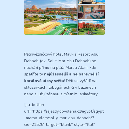
Pětihvězdičkový hotel Malikia Resort Abu
Dabbab (ex. Sol Y Mar Abu Dabbab) se
nachází přímo na pláži Marsa Alam, kde
spatříte ty
nejúžasnější a nejbarevnější
korálové útesy světa
! Děti se vyřádí na
skluzavkách, tobogánech či v bazénech
nebo si užijí zábavu s místními animátory.
[su_button
url=“https://zajezdy.dovolena.cz/egypt/egypt
-marsa-alam/sol-y-mar-abu-dabbab/?
cid=21525″ target=“blank“ style=“flat“