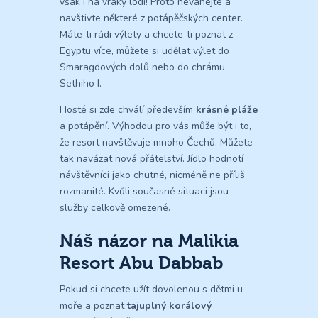
však i na vraky lodí! Proto neváhejte a
navštivte některé z potápěčských center.
Máte-li rádi výlety a chcete-li poznat z
Egyptu více, můžete si udělat výlet do
Smaragdových dolů nebo do chrámu
Sethiho I.
Hosté si zde chválí především
krásné pláže
a potápění. Výhodou pro vás může být i to,
že resort navštěvuje mnoho Čechů. Můžete
tak navázat nová přátelství. Jídlo hodnotí
návštěvníci jako chutné, nicméně ne příliš
rozmanité. Kvůli současné situaci jsou
služby celkově omezené.
Náš názor na Malikia
Resort Abu Dabbab
Pokud si chcete užít dovolenou s dětmi u
moře a poznat
tajuplný korálový