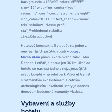
background=“#122d99″ color=“#FFFFFF“
size=“12″ wide=“no“ center=“yes“
radius=“5″ icon=“icon: chevron-circle-right“
icon_color=“#FFFFFF“ text_shadow=“none“
rel=“nofollow“ class=“profil-
cta“]Prohlédnout nabídku
zájezdů[/su_button]
Hotelový komplex leží v poušti na jedné z
nejkrásnějších písčitých pláží
v oblasti
Marsa Alam
přímo u korálového zálivu Abu
Dabbab. Letiště je odsud jen 30 km. Jižně od
hotelu se nachází jedno z nejzajímavějších
míst v Egyptě – národní park Wadi el Gemal
s rozmanitým ekosystémem a četnými
archeologickými lokalitami, který je dodnes
domovem beduínské komunity Ababda.
Vybavení a služby
hotelu