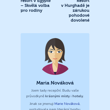
resort v Egyptě
Resort
– Skvělá volba
v Hurghadě je
pro rodiny
zárukou
pohodové
dovolené
Maria Nováková
Jsem tady recepční. Budu vaše
průvodkyně
krásnými místy
i
hotely
.
Jinak se jmenuji
Marie Nováková
,
vystudovala jsem literární tvorbu,