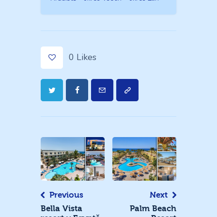
0
Likes
Navigace
pro
příspěvek
Previous
Next
Bella Vista
Palm Beach