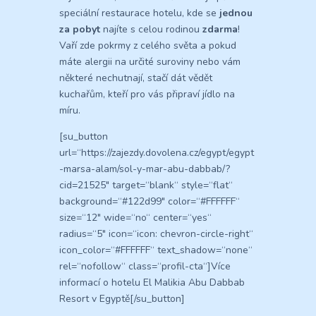
speciální restaurace hotelu, kde se
jednou
za pobyt
najíte s celou rodinou
zdarma
!
Vaří zde pokrmy z celého světa a pokud
máte alergii na určité suroviny nebo vám
některé nechutnají, stačí dát vědět
kuchařům, kteří pro vás připraví jídlo na
míru.
[su_button
url=“https://zajezdy.dovolena.cz/egypt/egypt
-marsa-alam/sol-y-mar-abu-dabbab/?
cid=21525″ target=“blank“ style=“flat“
background=“#122d99″ color=“#FFFFFF“
size=“12″ wide=“no“ center=“yes“
radius=“5″ icon=“icon: chevron-circle-right“
icon_color=“#FFFFFF“ text_shadow=“none“
rel=“nofollow“ class=“profil-cta“]Více
informací o hotelu El Malikia Abu Dabbab
Resort v Egyptě[/su_button]