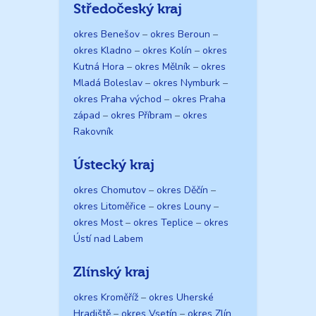
Středočeský kraj
okres Benešov
–
okres Beroun
–
okres Kladno
–
okres Kolín
–
okres
Kutná Hora
–
okres Mělník
–
okres
Mladá Boleslav
–
okres Nymburk
–
okres Praha východ
–
okres Praha
západ
–
okres Příbram
–
okres
Rakovník
Ústecký kraj
okres Chomutov
–
okres Děčín
–
okres Litoměřice
–
okres Louny
–
okres Most
–
okres Teplice
–
okres
Ústí nad Labem
Zlínský kraj
okres Kroměříž
–
okres Uherské
Hradiště
–
okres Vsetín
–
okres Zlín