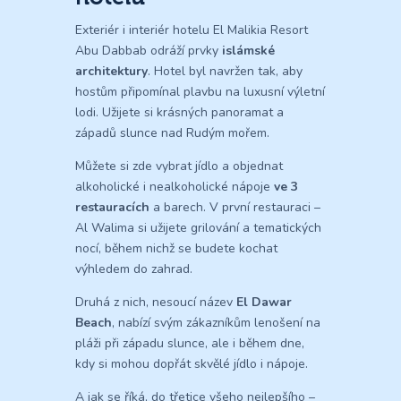
Exteriér i interiér hotelu El Malikia Resort
Abu Dabbab odráží prvky
islámské
architektury
. Hotel byl navržen tak, aby
hostům připomínal plavbu na luxusní výletní
lodi. Užijete si krásných panoramat a
západů slunce nad Rudým mořem.
Můžete si zde vybrat jídlo a objednat
alkoholické i nealkoholické nápoje
ve 3
restauracích
a barech. V první restauraci –
Al Walima si užijete grilování a tematických
nocí, během nichž se budete kochat
výhledem do zahrad.
Druhá z nich, nesoucí název
El Dawar
Beach
, nabízí svým zákazníkům lenošení na
pláži při západu slunce, ale i během dne,
kdy si mohou dopřát skvělé jídlo i nápoje.
A jak se říká, do třetice všeho nejlepšího –