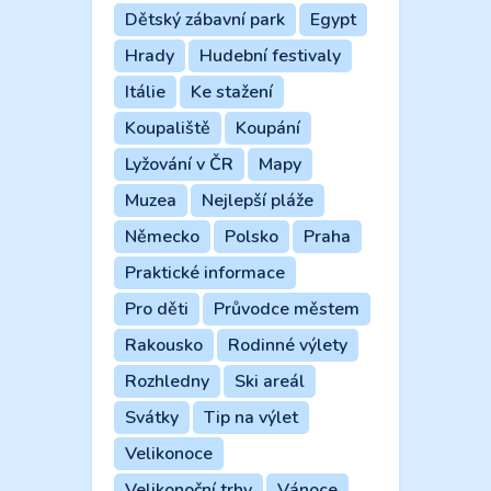
Dětský zábavní park
Egypt
Hrady
Hudební festivaly
Itálie
Ke stažení
Koupaliště
Koupání
Lyžování v ČR
Mapy
Muzea
Nejlepší pláže
Německo
Polsko
Praha
Praktické informace
Pro děti
Průvodce městem
Rakousko
Rodinné výlety
Rozhledny
Ski areál
Svátky
Tip na výlet
Velikonoce
Velikonoční trhy
Vánoce