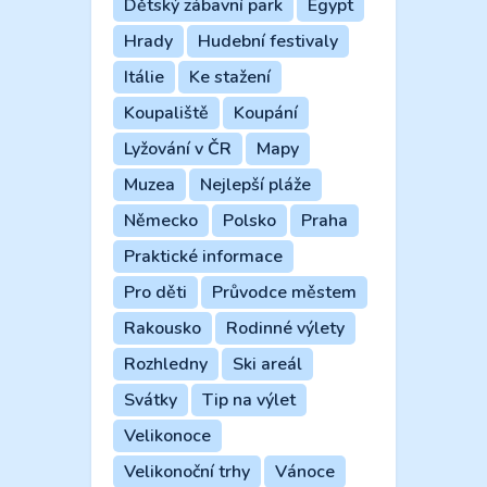
Dětský zábavní park
Egypt
Hrady
Hudební festivaly
Itálie
Ke stažení
Koupaliště
Koupání
Lyžování v ČR
Mapy
Muzea
Nejlepší pláže
Německo
Polsko
Praha
Praktické informace
Pro děti
Průvodce městem
Rakousko
Rodinné výlety
Rozhledny
Ski areál
Svátky
Tip na výlet
Velikonoce
Velikonoční trhy
Vánoce