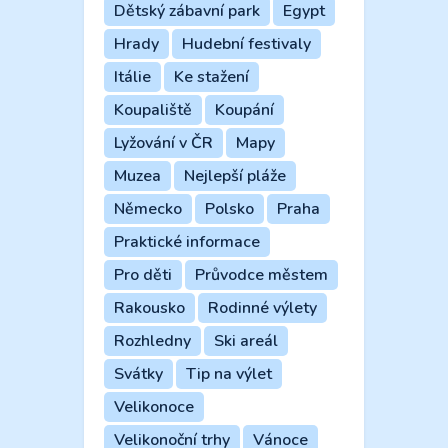
Dětský zábavní park
Egypt
Hrady
Hudební festivaly
Itálie
Ke stažení
Koupaliště
Koupání
Lyžování v ČR
Mapy
Muzea
Nejlepší pláže
Německo
Polsko
Praha
Praktické informace
Pro děti
Průvodce městem
Rakousko
Rodinné výlety
Rozhledny
Ski areál
Svátky
Tip na výlet
Velikonoce
Velikonoční trhy
Vánoce