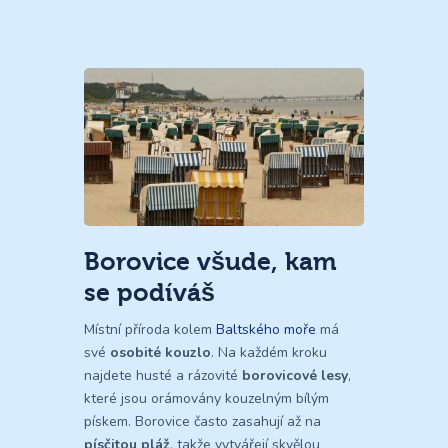
Borovice všude, kam
se podíváš
Místní příroda kolem
Baltského moře
má
své
osobité kouzlo
. Na každém kroku
najdete husté a rázovité
borovicové lesy
,
které jsou orámovány kouzelným bílým
pískem. Borovice často zasahují až na
písčitou pláž
, takže vytvářejí skvělou