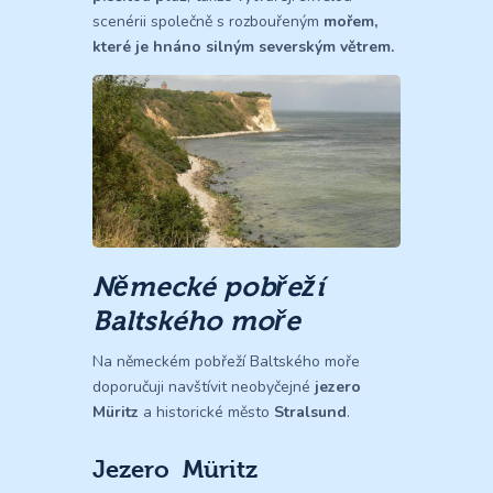
scenérii společně s rozbouřeným
mořem,
které je hnáno silným severským větrem.
Německé pobřeží
Baltského moře
Na německém pobřeží Baltského moře
doporučuji navštívit neobyčejné
jezero
Müritz
a historické město
Stralsund
.
Jezero Müritz