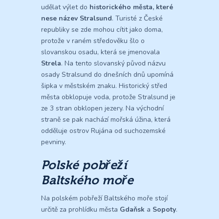
udělat výlet do
historického města, které
nese název Stralsund
. Turisté z České
republiky se zde mohou cítit jako doma,
protože v raném středověku šlo o
slovanskou osadu, která se jmenovala
Strela
. Na tento slovanský původ názvu
osady Stralsund do dnešních dnů upomíná
šipka v městském znaku. Historický střed
města obklopuje voda, protože Stralsund je
ze 3 stran obklopen jezery. Na východní
straně se pak nachází mořská úžina, která
odděluje ostrov Rujána od suchozemské
pevniny.
Polské pobřeží
Baltského moře
Na polském pobřeží Baltského moře stojí
určitě za prohlídku města
Gdaňsk
a
Sopoty
.