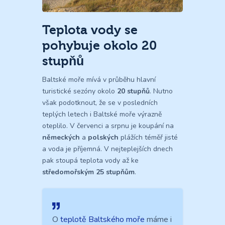
Teplota vody se
pohybuje okolo 20
stupňů
Baltské moře mívá v průběhu hlavní
turistické sezóny okolo
20 stupňů
. Nutno
však podotknout, že se v posledních
teplých letech i Baltské moře výrazně
oteplilo. V červenci a srpnu je koupání na
německých
a
polských
plážích téměř jisté
a voda je příjemná. V nejteplejších dnech
pak stoupá teplota vody až ke
středomořským 25 stupňům
.
O
teplotě Baltského moře
máme i