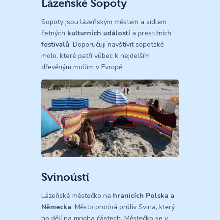
Lázeňské Sopoty
Sopoty jsou lázeňským městem a sídlem
četných
kulturních událostí
a prestižních
festivalů
. Doporučuji navštívit sopotské
molo, které patří vůbec k nejdelším
dřevěným molům v Evropě.
Svinoústí
Lázeňské městečko na
hranicích Polska a
Německa
. Město protíná průliv Svina, který
ho dělí na mnoha částech. Městečko se v