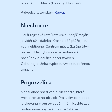
oceanárium. Městečko se rychle rozvíjí.
Průvodce letoviskem
Rewal
.
Niechorze
Další zajímavé letní letovisko. Zdejší maják
je vidět už z daleka. Krásné bílé pláže jsou
velmi oblíbené. Centrum městečka žije čilým
ruchem. Nechybí spousta restaurací,
hospůdek a dalších občerstvoven.
Ochutnejte třeba typickou vysokou ročenou
zmrzlinu.
Pogorzelica
Menší obec hned vedle Niechorze, která
rychle roste na
oblibě
. Prakticky celá obec
je skovaná v
borovicovém háji
. Rychle zde
rostou nové ubytování a rozrůstá se