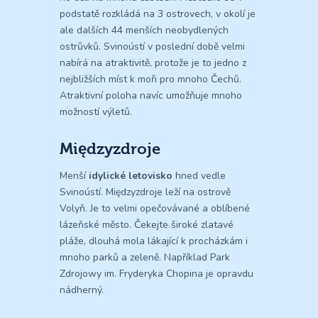
podstatě rozkládá na 3 ostrovech, v okolí je
ale dalších 44 menších neobydlených
ostrůvků. Svinoústí v poslední době velmi
nabírá na atraktivitě, protože je to jedno z
nejbližších míst k moři pro mnoho Čechů.
Atraktivní poloha navíc umožňuje mnoho
možností výletů.
Międzyzdroje
Menší
idylické letovisko
hned vedle
Svinoústí. Międzyzdroje leží na ostrově
Volyň. Je to velmi opečovávané a oblíbené
lázeňské město. Čekejte široké zlatavé
pláže, dlouhá mola lákající k procházkám i
mnoho parků a zeleně. Například Park
Zdrojowy im. Fryderyka Chopina je opravdu
nádherný.