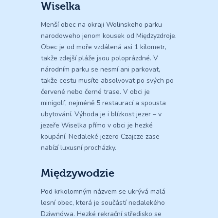
Wiselka
Menší obec na okraji Wolinskeho parku
narodoweho jenom kousek od Międzyzdroje.
Obec je od moře vzdálená asi 1 kilometr,
takže zdejší pláže jsou poloprázdné. V
národním parku se nesmí ani parkovat,
takže cestu musíte absolvovat po svých po
červené nebo černé trase. V obci je
minigolf, nejméně 5 restaurací a spousta
ubytování. Výhoda je i blízkost jezer – v
jezeře Wiselka přímo v obci je hezké
koupání. Nedaleké jezero Czajcze zase
nabízí luxusní procházky.
Międzywodzie
Pod krkolomným názvem se ukrývá malá
lesní obec, která je součástí nedalekého
Dziwnówa. Hezké rekrační středisko se