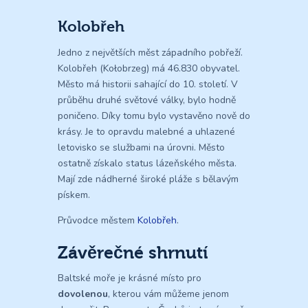
Kolobřeh
Jedno z největších měst západního pobřeží.
Kolobřeh (Kołobrzeg) má 46.830 obyvatel.
Město má historii sahající do 10. století. V
průběhu druhé světové války, bylo hodně
poničeno. Díky tomu bylo vystavěno nově do
krásy. Je to opravdu malebné a uhlazené
letovisko se službami na úrovni. Město
ostatně získalo status lázeňského města.
Mají zde nádherné široké pláže s bělavým
pískem.
Průvodce městem
Kolobřeh
.
Závěrečné shrnutí
Baltské moře je krásné místo pro
dovolenou
, kterou vám můžeme jenom