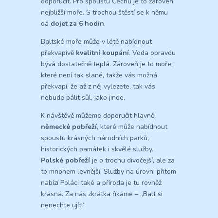
doporučit. Pro spoustu Čechů je to zároveň
nejbližší moře. S trochou štěstí se k němu
dá
dojet za 6 hodin
.
Baltské moře může v létě nabídnout
překvapivě
kvalitní koupání
. Voda opravdu
bývá dostatečně teplá. Zároveň je to moře,
které není tak slané, takže vás možná
překvapí, že až z něj vylezete, tak vás
nebude pálit sůl, jako jinde.
K návštěvě můžeme doporučit hlavně
německé pobřeží
, které může nabídnout
spoustu krásných národních parků,
historických památek i skvělé služby.
Polské pobřeží
je o trochu divočejší, ale za
to mnohem levnější. Služby na úrovni přitom
nabízí Poláci také a příroda je tu rovněž
krásná. Za nás zkrátka říkáme – „Balt si
nenechte ujít!“