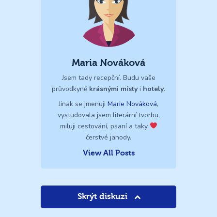
Maria Nováková
Jsem tady recepční. Budu vaše
průvodkyně
krásnými místy
i
hotely
.
Jinak se jmenuji
Marie Nováková
,
vystudovala jsem literární tvorbu,
miluji cestování, psaní a taky
čerstvé jahody.
View All Posts
Skrýt diskuzi