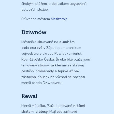
širokými plážemi a dostatkem ubytování i
ostatních služeb.
Průvodce městem
Mezizdroje
.
Dziwnów
Městečko situované na
dlouhém
poloostrově
v Západopomoranskom
vojvodstve v okrese Powiat kamieński.
Rovněž blízko Česku. Široké bílé pláže jsou
lemovány stromy, za kterými se skrývají
cestičky, promenády a teprve až pak
zástavba. Kousek na východ se nachází
menší osada Dziwnówek.
Rewal
Menší mětečko. Pláže lemované
nižšími
skalami a útesy
. Mají zde zajímavé