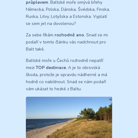
průplavem
. Baltské moře omývá břehy
Německa, Polska, Dánska, Švédska, Finska,
Ruska, Litvy, Lotyšska a Estonska. Vyplatí
se sem jet na dovolenou?
Za sebe říkám
rozhodně ano
. Snad se mi
podaří v tomto článku vás nadchnout pro
Balt také.
Baltské moře u Čechů rozhodně nepatří
mezi
TOP destinace
. A je to obrovská
škoda, protože je opravdu nádherné a má
hodně co nabídnout. Snad se nám podaří
vám ukázat to hezké z Baltu.