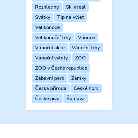
Rozhledny
Ski areál
Svátky
Tip na výlet
Velikonoce
Velikonoční trhy
Vánoce
Vánoční akce
Vánoční trhy
Vánoční výlety
ZOO
ZOO v České republice
Zábavní park
Zámky
Česká příroda
České hory
České pivo
Šumava