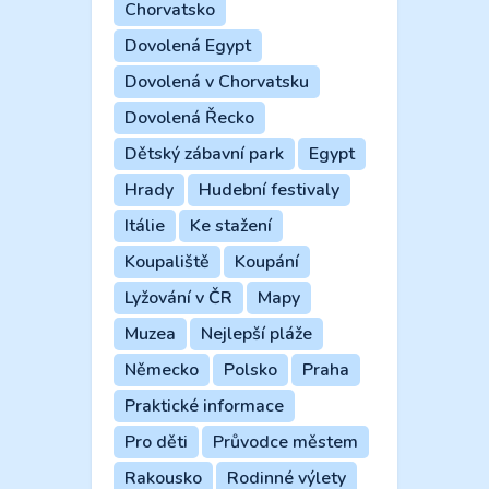
Chorvatsko
Dovolená Egypt
Dovolená v Chorvatsku
Dovolená Řecko
Dětský zábavní park
Egypt
Hrady
Hudební festivaly
Itálie
Ke stažení
Koupaliště
Koupání
Lyžování v ČR
Mapy
Muzea
Nejlepší pláže
Německo
Polsko
Praha
Praktické informace
Pro děti
Průvodce městem
Rakousko
Rodinné výlety