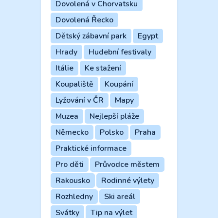
Dovolená v Chorvatsku
Dovolená Řecko
Dětský zábavní park
Egypt
Hrady
Hudební festivaly
Itálie
Ke stažení
Koupaliště
Koupání
Lyžování v ČR
Mapy
Muzea
Nejlepší pláže
Německo
Polsko
Praha
Praktické informace
Pro děti
Průvodce městem
Rakousko
Rodinné výlety
Rozhledny
Ski areál
Svátky
Tip na výlet