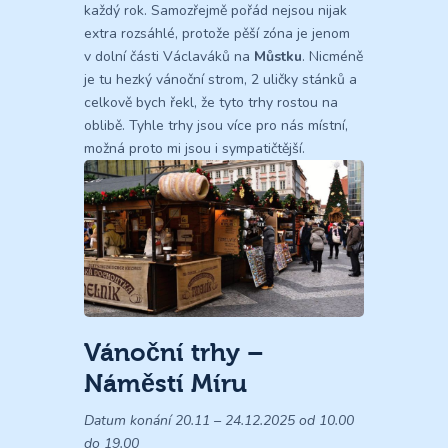
každý rok. Samozřejmě pořád nejsou nijak
extra rozsáhlé, protože pěší zóna je jenom
v dolní části Václaváků na
Můstku
. Nicméně
je tu hezký vánoční strom, 2 uličky stánků a
celkově bych řekl, že tyto trhy rostou na
oblibě. Tyhle trhy jsou více pro nás místní,
možná proto mi jsou i sympatičtější.
Vánoční trhy –
Náměstí Míru
Datum konání 20.11 – 24.12.2025 od 10.00
do 19.00