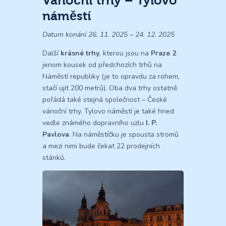
Vánoční trhy – Tylovo
náměstí
Datum konání 26. 11. 2025 – 24. 12. 2025
Další
krásné trhy
, kterou jsou na
Praze 2
jenom kousek od předchozích trhů na
Náměstí republiky (je to opravdu za rohem,
stačí ujít 200 metrů). Oba dva trhy ostatně
pořádá také stejná společnost – České
vánoční trhy. Tylovo náměstí je také hned
vedle známého dopravního uzlu
I. P.
Pavlova
. Na náměstíčku je spousta stromů
a mezi nimi bude čekat 22 prodejních
stánků.