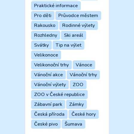
Praktické informace
Pro děti
Průvodce městem
Rakousko
Rodinné výlety
Rozhledny
Ski areál
Svátky
Tip na výlet
Velikonoce
Velikonoční trhy
Vánoce
Vánoční akce
Vánoční trhy
Vánoční výlety
ZOO
ZOO v České republice
Zábavní park
Zámky
Česká příroda
České hory
České pivo
Šumava