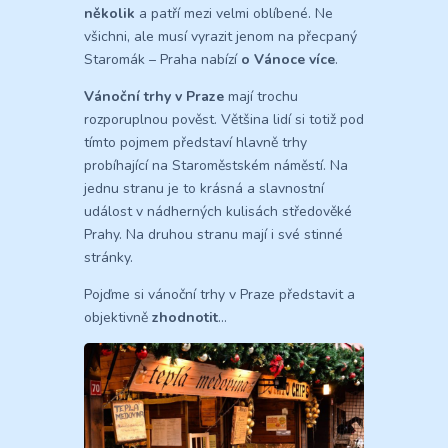
několik
a patří mezi velmi oblíbené. Ne
všichni, ale musí vyrazit jenom na přecpaný
Staromák – Praha nabízí
o Vánoce více
.
Vánoční trhy v Praze
mají trochu
rozporuplnou pověst. Většina lidí si totiž pod
tímto pojmem představí hlavně trhy
probíhající na Staroměstském náměstí. Na
jednu stranu je to krásná a slavnostní
událost v nádherných kulisách středověké
Prahy. Na druhou stranu mají i své stinné
stránky.
Pojďme si vánoční trhy v Praze představit a
objektivně
zhodnotit
…