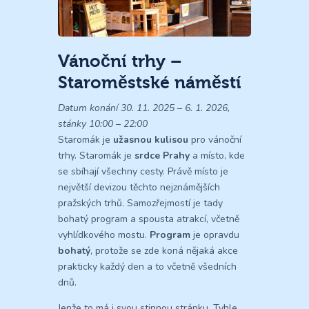
Vánoční trhy –
Staroměstské náměstí
Datum konání 30. 11. 2025 – 6. 1. 2026,
stánky 10:00 – 22:00
Staromák je
užasnou kulisou
pro vánoční
trhy. Staromák je
srdce Prahy
a místo, kde
se sbíhají všechny cesty. Právě místo je
největší devizou těchto nejznámějších
pražských trhů. Samozřejmostí je tady
bohatý program a spousta atrakcí, včetně
vyhlídkového mostu.
Program
je opravdu
bohatý
, protože se zde koná nějaká akce
prakticky každý den a to včetně všedních
dnů.
Jenže to má i svou stinnou stránku. Tyhle