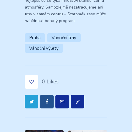
nejlepší, co se týká množství stánků, cen a
atmosféry. Samozřejmě nezatracujeme ani
trhy v samém centru – Staromák zase může
nabídnout bohatý program.
Praha
Vánoční trhy
Vánoční výlety
0
Likes