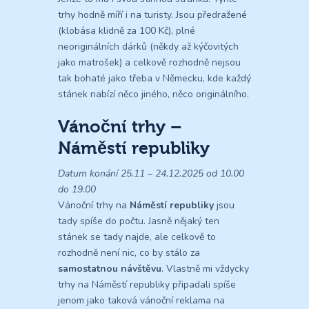
trhy hodně míří i na turisty. Jsou předražené
(klobása klidně za 100 Kč), plné
neoriginálních dárků (někdy až kýčovitých
jako matrošek) a celkově rozhodně nejsou
tak bohaté jako třeba v Německu, kde každý
stánek nabízí něco jiného, něco originálního.
Vánoční trhy –
Náměstí republiky
Datum konání 25.11 – 24.12.2025 od 10.00
do 19.00
Vánoční trhy na
Náměstí republiky
jsou
tady spíše do počtu. Jasně nějaký ten
stánek se tady najde, ale celkově to
rozhodně není nic, co by stálo za
samostatnou návštěvu
. Vlastně mi vždycky
trhy na Náměstí republiky připadali spíše
jenom jako taková vánoční reklama na