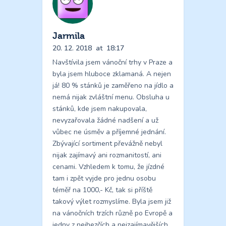
Jarmila
20. 12. 2018
at
18:17
Navštívila jsem vánoční trhy v Praze a
byla jsem hluboce zklamaná. A nejen
já! 80 % stánků je zaměřeno na jídlo a
nemá nijak zvláštní menu. Obsluha u
stánků, kde jsem nakupovala,
nevyzařovala žádné nadšení a už
vůbec ne úsměv a příjemné jednání.
Zbývající sortiment převážně nebyl
nijak zajímavý ani rozmanitostí, ani
cenami. Vzhledem k tomu, že jízdné
tam i zpět vyjde pro jednu osobu
téměř na 1000,- Kč, tak si příště
takový výlet rozmyslíme. Byla jsem již
na vánočních trzích různě po Evropě a
jedny z nejhezčích a nejzajímavějších