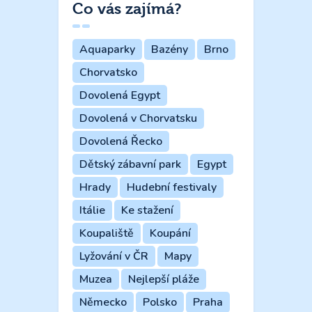
Co vás zajímá?
Aquaparky
Bazény
Brno
Chorvatsko
Dovolená Egypt
Dovolená v Chorvatsku
Dovolená Řecko
Dětský zábavní park
Egypt
Hrady
Hudební festivaly
Itálie
Ke stažení
Koupaliště
Koupání
Lyžování v ČR
Mapy
Muzea
Nejlepší pláže
Německo
Polsko
Praha