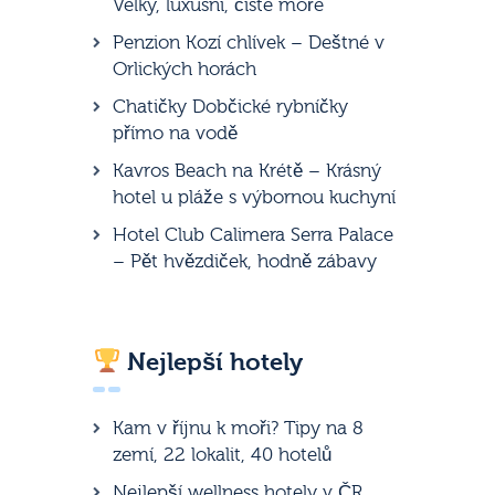
Velký, luxusní, čisté moře
Penzion Kozí chlívek – Deštné v
Orlických horách
Chatičky Dobčické rybníčky
přímo na vodě
Kavros Beach na Krétě – Krásný
hotel u pláže s výbornou kuchyní
Hotel Club Calimera Serra Palace
– Pět hvězdiček, hodně zábavy
Nejlepší hotely
Kam v říjnu k moři? Tipy na 8
zemí, 22 lokalit, 40 hotelů
Nejlepší wellness hotely v ČR