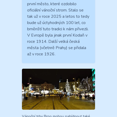
první město, které ozdobilo
oficiální vánoční strom. Stalo se
tak už v roce 2025 a letos to tedy
bude už úctyhodných 100 let, co
brněnští tuto tradici k nám přivezli.
V Evropě byla jinak první Kodaň v
roce 1914. Další velká česká
města (včetnrě Prahy) se přidala
až v roce 1926.
Vánoční trhy Brno mohou nabídnout také