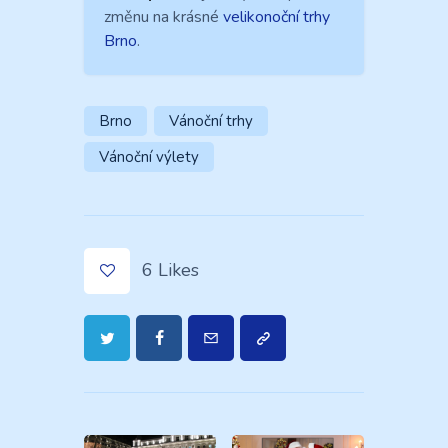
změnu na krásné
velikonoční trhy
Brno
.
Brno
Vánoční trhy
Vánoční výlety
6
Likes