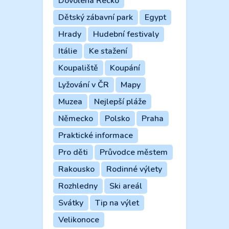
Dovolená Řecko
Dětský zábavní park
Egypt
Hrady
Hudební festivaly
Itálie
Ke stažení
Koupaliště
Koupání
Lyžování v ČR
Mapy
Muzea
Nejlepší pláže
Německo
Polsko
Praha
Praktické informace
Pro děti
Průvodce městem
Rakousko
Rodinné výlety
Rozhledny
Ski areál
Svátky
Tip na výlet
Velikonoce