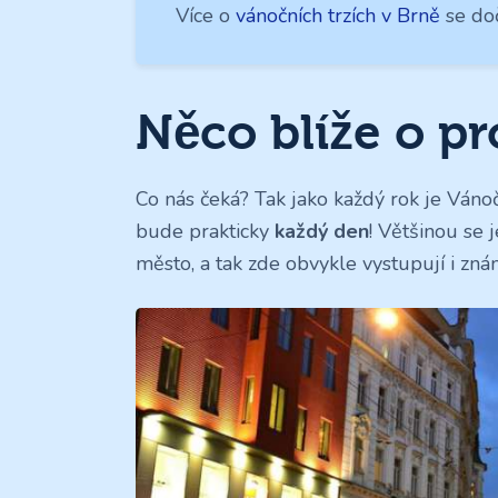
Více o
vánočních trzích v Brně
se doč
Něco blíže o p
Co nás čeká? Tak jako každý rok je Ván
bude prakticky
každý den
! Většinou se 
město, a tak zde obvykle vystupují i zná