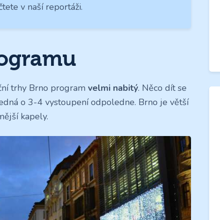
tete v naší reportáži.
rogramu
oční trhy Brno program
velmi nabitý
. Něco dít se
jedná o 3-4 vystoupení odpoledne. Brno je větší
mější kapely.