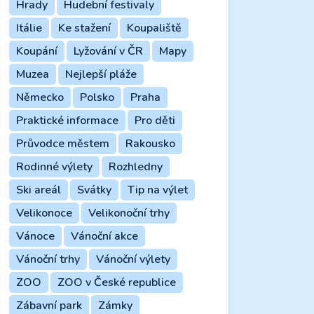
Hrady
Hudební festivaly
Itálie
Ke stažení
Koupaliště
Koupání
Lyžování v ČR
Mapy
Muzea
Nejlepší pláže
Německo
Polsko
Praha
Praktické informace
Pro děti
Průvodce městem
Rakousko
Rodinné výlety
Rozhledny
Ski areál
Svátky
Tip na výlet
Velikonoce
Velikonoční trhy
Vánoce
Vánoční akce
Vánoční trhy
Vánoční výlety
ZOO
ZOO v České republice
Zábavní park
Zámky