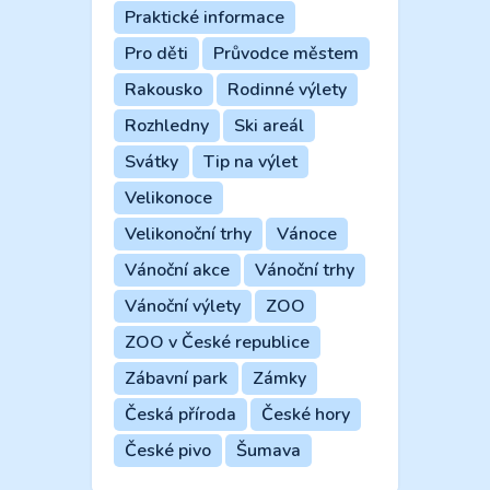
Praktické informace
Pro děti
Průvodce městem
Rakousko
Rodinné výlety
Rozhledny
Ski areál
Svátky
Tip na výlet
Velikonoce
Velikonoční trhy
Vánoce
Vánoční akce
Vánoční trhy
Vánoční výlety
ZOO
ZOO v České republice
Zábavní park
Zámky
Česká příroda
České hory
České pivo
Šumava