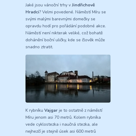
Jaké jsou vánoční trhy v
Jindřichově
Hradci
? Velmi povedené. Náměstí Míru se
svými malými barevnými domečky se
opravdu hodí pro pořádání podobné akce.
Náměstí není nikterak veliké, což bohatě
dohánění boční uličky, kde se člověk může
snadno ztratit.
K rybníku
Vajgar
je to ostatně z náměstí
Míru jenom asi 70 metrů. Kolem rybníka
vede cyklostezka i naučná stezka, ale
nejhezčí je stejně úsek asi 600 metrů