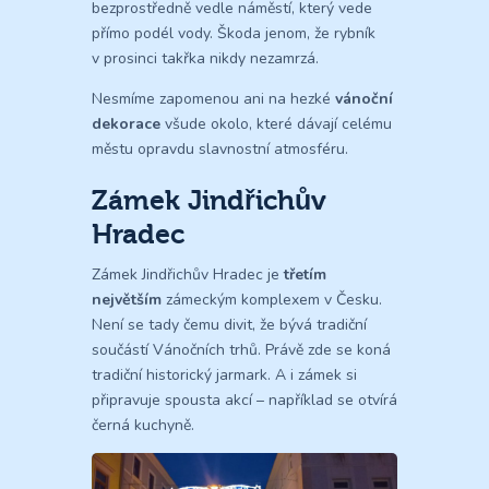
bezprostředně vedle náměstí, který vede
přímo podél vody. Škoda jenom, že rybník
v prosinci takřka nikdy nezamrzá.
Nesmíme zapomenou ani na hezké
vánoční
dekorace
všude okolo, které dávají celému
městu opravdu slavnostní atmosféru.
Zámek Jindřichův
Hradec
Zámek Jindřichův Hradec je
třetím
největším
zámeckým komplexem v Česku.
Není se tady čemu divit, že bývá tradiční
součástí Vánočních trhů. Právě zde se koná
tradiční historický jarmark. A i zámek si
připravuje spousta akcí – například se otvírá
černá kuchyně.