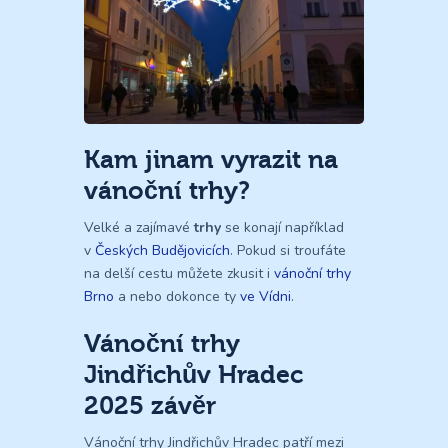
Kam jinam vyrazit na
vánoční trhy?
Velké a zajímavé
trhy
se konají například
v
Českých Budějovicích
. Pokud si troufáte
na delší cestu můžete zkusit i
vánoční trhy
Brno
a nebo dokonce ty
ve Vídni
.
Vánoční trhy
Jindřichův Hradec
2025 závěr
Vánoční trhy Jindřichův Hradec patří mezi