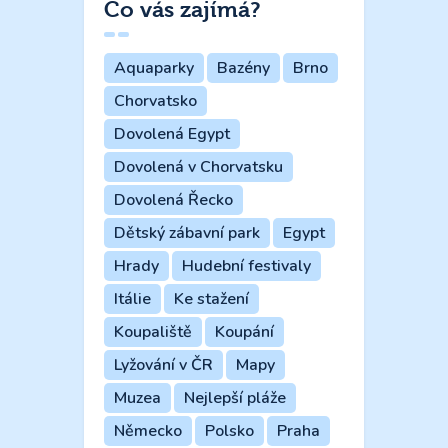
Co vás zajímá?
Aquaparky
Bazény
Brno
Chorvatsko
Dovolená Egypt
Dovolená v Chorvatsku
Dovolená Řecko
Dětský zábavní park
Egypt
Hrady
Hudební festivaly
Itálie
Ke stažení
Koupaliště
Koupání
Lyžování v ČR
Mapy
Muzea
Nejlepší pláže
Německo
Polsko
Praha