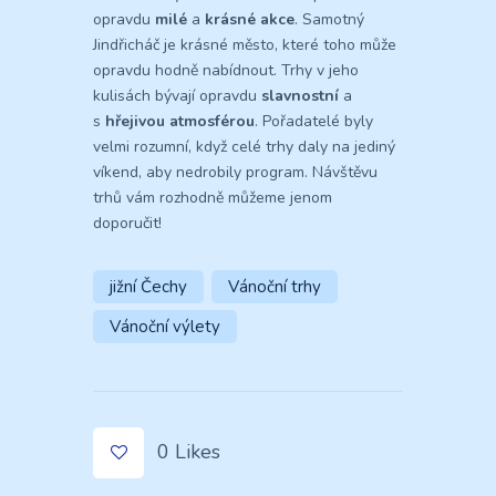
opravdu
milé
a
krásné akce
. Samotný
Jindřicháč je krásné město, které toho může
opravdu hodně nabídnout. Trhy v jeho
kulisách bývají opravdu
slavnostní
a
s
hřejivou atmosférou
. Pořadatelé byly
velmi rozumní, když celé trhy daly na jediný
víkend, aby nedrobily program. Návštěvu
trhů vám rozhodně můžeme jenom
doporučit!
jižní Čechy
Vánoční trhy
Vánoční výlety
0
Likes