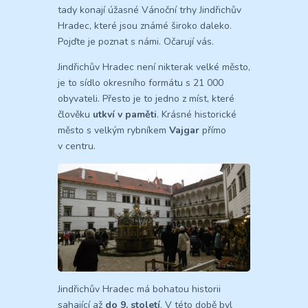
tady konají úžasné Vánoční trhy Jindřichův
Hradec, které jsou známé široko daleko.
Pojďte je poznat s námi. Očarují vás.
Jindřichův Hradec není nikterak velké město,
je to sídlo okresního formátu s 21 000
obyvateli. Přesto je to jedno z míst, které
člověku
utkví v paměti
. Krásné historické
město s velkým rybníkem
Vajgar
přímo
v centru.
Jindřichův Hradec má bohatou historii
sahající až
do 9. století
. V této době byl