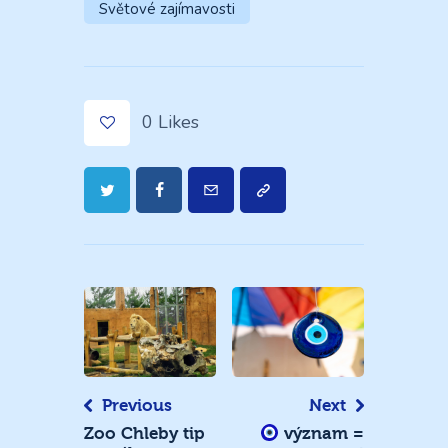
Světové zajímavosti
0
Likes
Navigace
pro
příspěvek
Previous
Next
Zoo Chleby tip
význam =