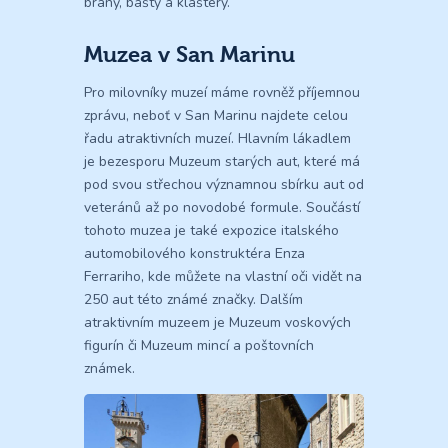
brány, bašty a kláštery.
Muzea v San Marinu
Pro milovníky muzeí máme rovněž příjemnou
zprávu, neboť v San Marinu najdete celou
řadu atraktivních muzeí. Hlavním lákadlem
je bezesporu Muzeum starých aut, které má
pod svou střechou významnou sbírku aut od
veteránů až po novodobé formule. Součástí
tohoto muzea je také expozice italského
automobilového konstruktéra Enza
Ferrariho, kde můžete na vlastní oči vidět na
250 aut této známé značky. Dalším
atraktivním muzeem je Muzeum voskových
figurín či Muzeum mincí a poštovních
známek.