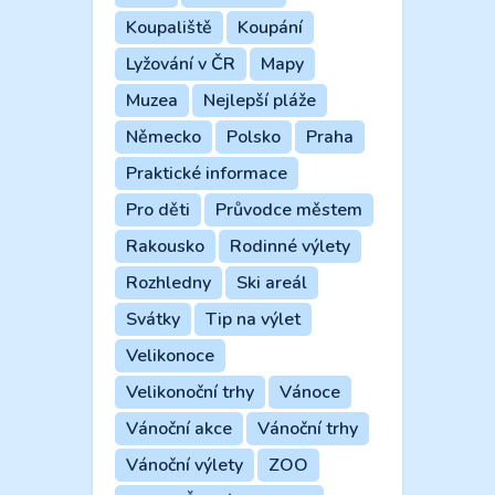
Koupaliště
Koupání
Lyžování v ČR
Mapy
Muzea
Nejlepší pláže
Německo
Polsko
Praha
Praktické informace
Pro děti
Průvodce městem
Rakousko
Rodinné výlety
Rozhledny
Ski areál
Svátky
Tip na výlet
Velikonoce
Velikonoční trhy
Vánoce
Vánoční akce
Vánoční trhy
Vánoční výlety
ZOO