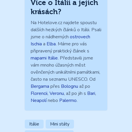
Více o Itálii a jejich
krásách?
Na Hotelove.cz najdete spoustu
dalších hezkých článků o Itálii. Psali
jsme o nádherných
ostrovech
Ischia
a
Elba
. Máme pro vás
připravený praktický článek s
mapami Itálie
. Představili jsme
vám mnoho úžasných měst
ověnčených unikátními památkami,
často na seznamu UNESCO. Od
Bergama
přes
Bolognu
až po
Florencii
,
Veronu
, až po jih s
Bari
,
Neapolí
nebo
Palermo
.
Itálie
Mini státy