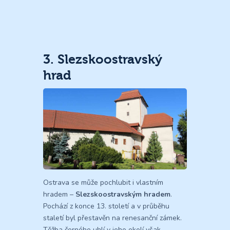
3. Slezskoostravský
hrad
Ostrava se může pochlubit i vlastním
hradem –
Slezskoostravským hradem
.
Pochází z konce 13. století a v průběhu
staletí byl přestavěn na renesanční zámek.
Těžba černého uhlí v jeho okolí však