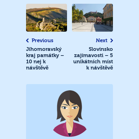
Navigace
pro
příspěvek
Previous
Next
Jihomoravský
Slovinsko
kraj památky –
zajímavosti – 5
10 nej k
unikátních míst
návštěvě
k návštěvě