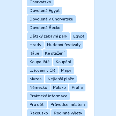
Chorvatsko
Dovolená Egypt
Dovolená v Chorvatsku
Dovolená Řecko
Dětský zábavní park
Egypt
Hrady
Hudební festivaly
Itálie
Ke stažení
Koupaliště
Koupání
Lyžování v ČR
Mapy
Muzea
Nejlepší pláže
Německo
Polsko
Praha
Praktické informace
Pro děti
Průvodce městem
Rakousko
Rodinné výlety