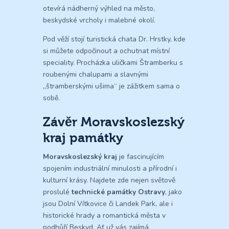
otevírá nádherný výhled na město,
beskydské vrcholy i malebné okolí.
Pod věží stojí turistická chata Dr. Hrstky, kde
si můžete odpočinout a ochutnat místní
speciality. Procházka uličkami Štramberku s
roubenými chalupami a slavnými
„štramberskými ušima“ je zážitkem sama o
sobě.
Závěr Moravskoslezský
kraj památky
Moravskoslezský kraj
je fascinujícím
spojením industriální minulosti a přírodní i
kulturní krásy. Najdete zde nejen světově
proslulé
technické památky Ostravy
, jako
jsou Dolní Vítkovice či Landek Park, ale i
historické hrady a romantická města v
podhůří Beskyd. Ať už vás zajímá