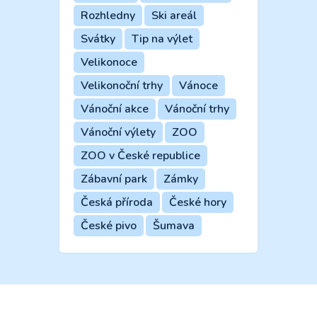
Rozhledny
Ski areál
Svátky
Tip na výlet
Velikonoce
Velikonoční trhy
Vánoce
Vánoční akce
Vánoční trhy
Vánoční výlety
ZOO
ZOO v České republice
Zábavní park
Zámky
Česká příroda
České hory
České pivo
Šumava