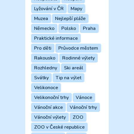
Lyžování v ČR
Mapy
Muzea
Nejlepší pláže
Německo
Polsko
Praha
Praktické informace
Pro děti
Průvodce městem
Rakousko
Rodinné výlety
Rozhledny
Ski areál
Svátky
Tip na výlet
Velikonoce
Velikonoční trhy
Vánoce
Vánoční akce
Vánoční trhy
Vánoční výlety
ZOO
ZOO v České republice