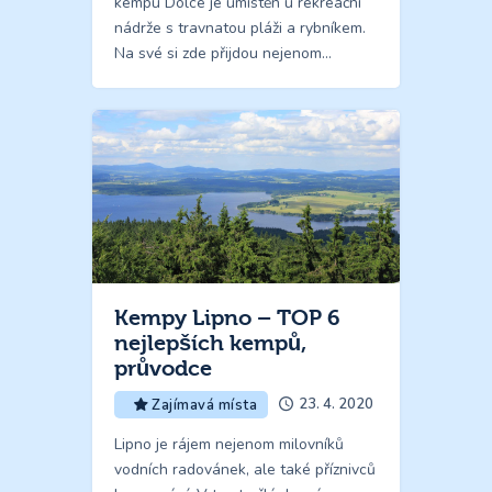
kempu Dolce je umístěn u rekreační
nádrže s travnatou pláži a rybníkem.
Na své si zde přijdou nejenom…
Kempy Lipno – TOP 6
nejlepších kempů,
průvodce
23. 4. 2020
Zajímavá místa
Lipno je rájem nejenom milovníků
vodních radovánek, ale také příznivců