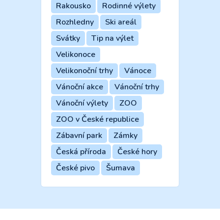
Rakousko
Rodinné výlety
Rozhledny
Ski areál
Svátky
Tip na výlet
Velikonoce
Velikonoční trhy
Vánoce
Vánoční akce
Vánoční trhy
Vánoční výlety
ZOO
ZOO v České republice
Zábavní park
Zámky
Česká příroda
České hory
České pivo
Šumava