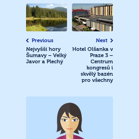
Navigace
pro
příspěvek
Previous
Next
Nejvyšší hory
Hotel Olšanka v
Šumavy – Velký
Praze 3 –
Javor a Plechý
Centrum
kongresů i
skvělý bazén
pro všechny