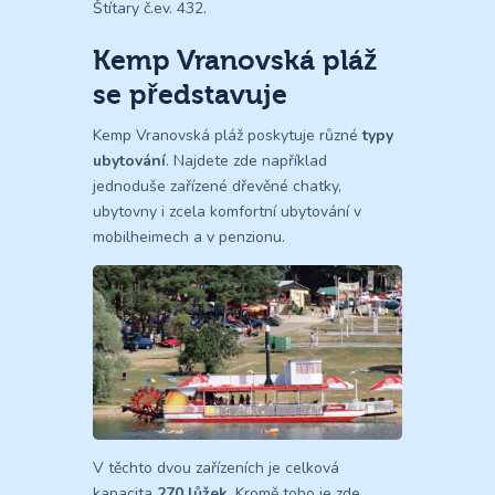
Štítary č.ev. 432.
Kemp Vranovská pláž
se představuje
Kemp Vranovská pláž poskytuje různé
typy
ubytování
. Najdete zde například
jednoduše zařízené dřevěné chatky,
ubytovny i zcela komfortní ubytování v
mobilheimech a v penzionu.
V těchto dvou zařízeních je celková
kapacita
270 lůžek
. Kromě toho je zde