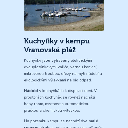
Kuchyňky v kempu
Vranovská pláž
Kuchyňky
jsou vybaveny
elektrickými
dvouplotýnkovými vařiče, varnou konvicí,
mikrovlnou troubou, dřezy na mytí nádobí a
ekologickými výlevkami na bio odpad.
Nádobí
v kuchyňkách k dispozici není. V
prostorách kuchyněk se rovněž nachází
baby room, místnost s automatickou
pračkou a chemickou výlevkou.
Na pozemku kempu se nachází dva
malé
supermarkety
s potravinami a se smíšeným