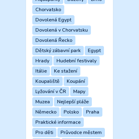
Chorvatsko
Dovolená Egypt
Dovolená v Chorvatsku
Dovolená Řecko
Dětský zábavní park
Egypt
Hrady
Hudební festivaly
Itálie
Ke stažení
Koupaliště
Koupání
Lyžování v ČR
Mapy
Muzea
Nejlepší pláže
Německo
Polsko
Praha
Praktické informace
Pro děti
Průvodce městem