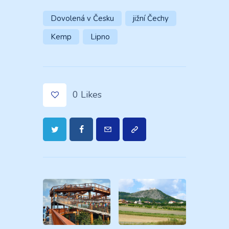
Dovolená v Česku
jižní Čechy
Kemp
Lipno
0
Likes
Navigace
pro
příspěvek