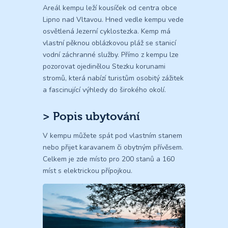
Areál kempu leží kousíček od centra obce
Lipno nad Vltavou. Hned vedle kempu vede
osvětlená Jezerní cyklostezka. Kemp má
vlastní pěknou oblázkovou pláž se stanicí
vodní záchranné služby. Přímo z kempu lze
pozorovat ojedinělou Stezku korunami
stromů, která nabízí turistům osobitý zážitek
a fascinující výhledy do širokého okolí.
> Popis ubytování
V kempu můžete spát pod vlastním stanem
nebo přijet karavanem či obytným přívěsem.
Celkem je zde místo pro 200 stanů a 160
míst s elektrickou přípojkou.