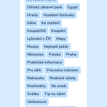
Dětský zábavní park
Egypt
Hrady
Hudební festivaly
Itálie
Ke stažení
Koupaliště
Koupání
Lyžování v ČR
Mapy
Muzea
Nejlepší pláže
Německo
Polsko
Praha
Praktické informace
Pro děti
Průvodce městem
Rakousko
Rodinné výlety
Rozhledny
Ski areál
Svátky
Tip na výlet
Velikonoce