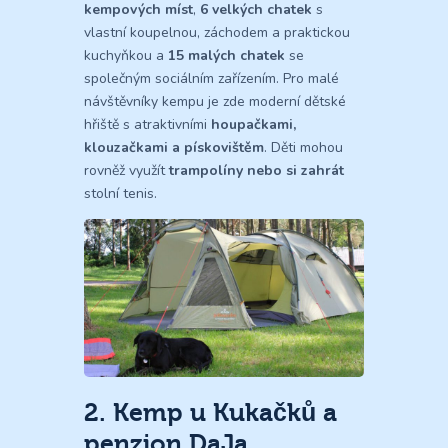
kempových míst
,
6 velkých chatek
s
vlastní koupelnou, záchodem a praktickou
kuchyňkou a
15 malých chatek
se
společným sociálním zařízením. Pro malé
návštěvníky kempu je zde moderní dětské
hřiště s atraktivními
houpačkami,
klouzačkami a pískovištěm
. Děti mohou
rovněž využít
trampolíny nebo si zahrát
stolní tenis.
2. Kemp u Kukačků a
penzion DaJa