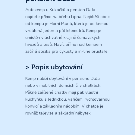
Autokemp u Kukačků a penzion DaJa
najdete přímo na břehu Lipna. Nejbližší obec
od kempu je Horní Planá, která je od kempu
vzdálená jeden a půl kilometrů. Kemp je
umístěn v úchvatné krajině šumavských
hvozdů a lesů. Navíc přímo nad kempem
začíná stezka pro cyklisty a in-line bruslaře.
> Popis ubytování
Kemp nabízí ubytování v penzionu DaJa
nebo v mobilních domcích či v chatkách.
Pěkně zařízené chatky mají pak vlastní
kuchyňku s ledničkou, vařičem, rychlovarnou
konvicí a základním nádobím. V chatce je
rovněž televize a základní nábytek.