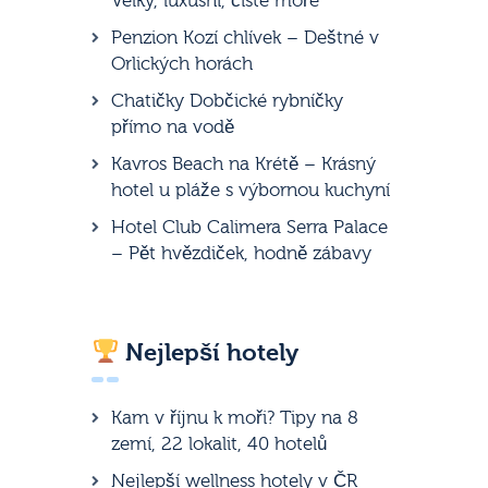
Velký, luxusní, čisté moře
Penzion Kozí chlívek – Deštné v
Orlických horách
Chatičky Dobčické rybníčky
přímo na vodě
Kavros Beach na Krétě – Krásný
hotel u pláže s výbornou kuchyní
Hotel Club Calimera Serra Palace
– Pět hvězdiček, hodně zábavy
Nejlepší hotely
Kam v říjnu k moři? Tipy na 8
zemí, 22 lokalit, 40 hotelů
Nejlepší wellness hotely v ČR