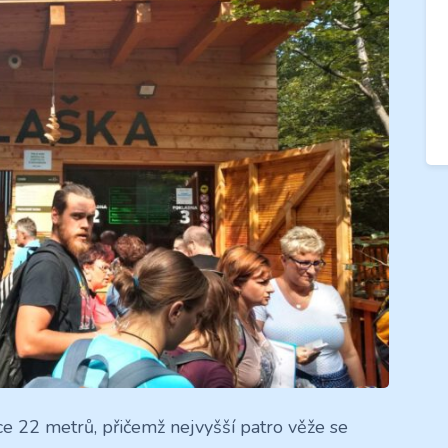
ce 22 metrů, přičemž nejvyšší patro věže se