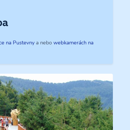
ba
ce na Pustevny
a nebo
webkamerách na