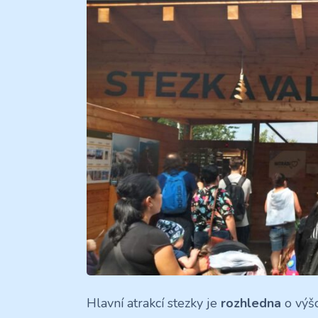
Hlavní atrakcí stezky je
rozhledna
o výš