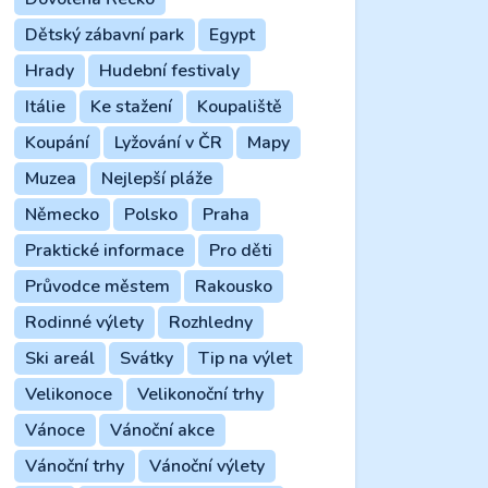
Dětský zábavní park
Egypt
Hrady
Hudební festivaly
Itálie
Ke stažení
Koupaliště
Koupání
Lyžování v ČR
Mapy
Muzea
Nejlepší pláže
Německo
Polsko
Praha
Praktické informace
Pro děti
Průvodce městem
Rakousko
Rodinné výlety
Rozhledny
Ski areál
Svátky
Tip na výlet
Velikonoce
Velikonoční trhy
Vánoce
Vánoční akce
Vánoční trhy
Vánoční výlety