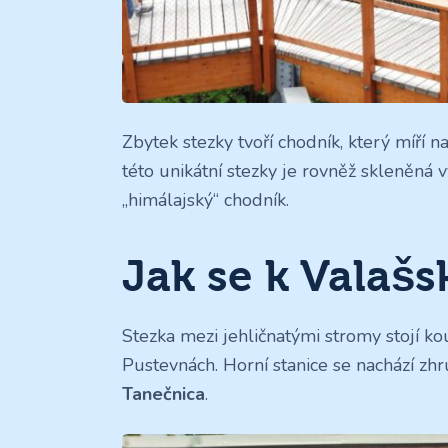
Zbytek stezky tvoří chodník, který míří 
této unikátní stezky je rovněž skleněná
„himálajský“ chodník.
Jak se k Valašs
Stezka mezi jehličnatými stromy stojí ko
Pustevnách. Horní stanice se nachází 
Tanečnica
.