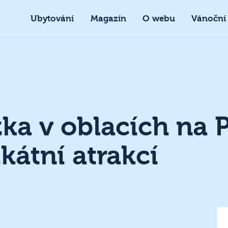
Ubytování
Magazín
O webu
Vánoční
zka v oblacích na 
kátní atrakcí