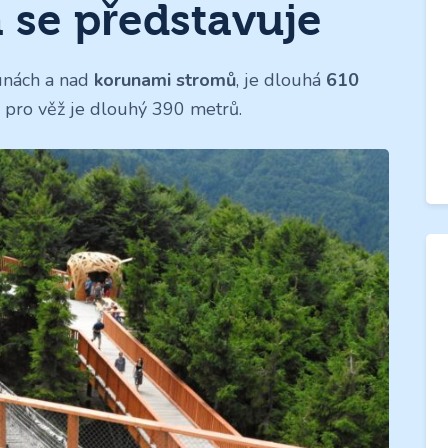
 se představuje
runách a nad
korunami stromů
, je dlouhá
610
k pro věž je dlouhý 390 metrů.