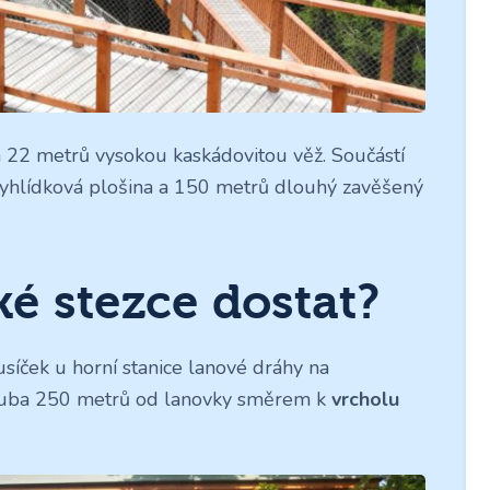
na 22 metrů vysokou kaskádovitou věž. Součástí
 vyhlídková plošina a 150 metrů dlouhý zavěšený
ké stezce dostat?
usíček u horní stanice lanové dráhy na
zhruba 250 metrů od lanovky směrem k
vrcholu