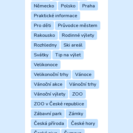
Německo
Polsko
Praha
Praktické informace
Pro děti
Průvodce městem
Rakousko
Rodinné výlety
Rozhledny
Ski areál
Svátky
Tip na výlet
Velikonoce
Velikonoční trhy
Vánoce
Vánoční akce
Vánoční trhy
Vánoční výlety
ZOO
ZOO v České republice
Zábavní park
Zámky
Česká příroda
České hory