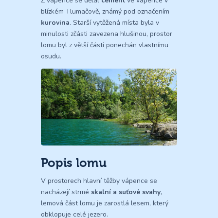
Z vápence se dělal
cement
ve vápence v
blízkém Tlumačově, známý pod označením
kurovina
. Starší vytěžená místa byla v
minulosti zčásti zavezena hlušinou, prostor
lomu byl z větší části ponechán vlastnímu
osudu.
Popis lomu
V prostorech hlavní těžby vápence se
nacházejí strmé
skalní a suťové svahy
,
lemová část lomu je zarostlá lesem, který
obklopuje celé jezero.