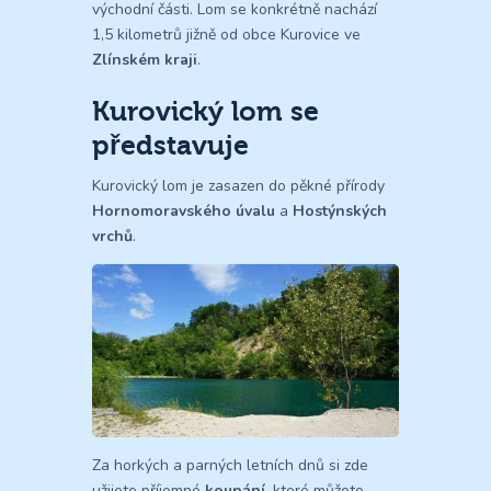
východní části. Lom se konkrétně nachází
1,5 kilometrů jižně od obce Kurovice ve
Zlínském kraji
.
Kurovický lom se
představuje
Kurovický lom je zasazen do pěkné přírody
Hornomoravského úvalu
a
Hostýnských
vrchů
.
Za horkých a parných letních dnů si zde
užijete příjemné
koupání
, které můžete