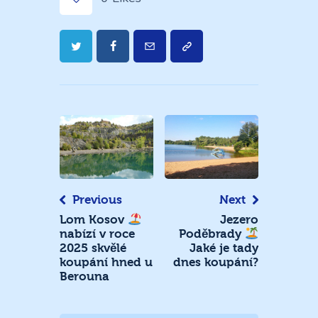
Navigace
pro
příspěvek
Previous
Next
Jezero
Lom Kosov
nabízí v roce
Poděbrady
2025 skvělé
Jaké je tady
koupání hned u
dnes koupání?
Berouna