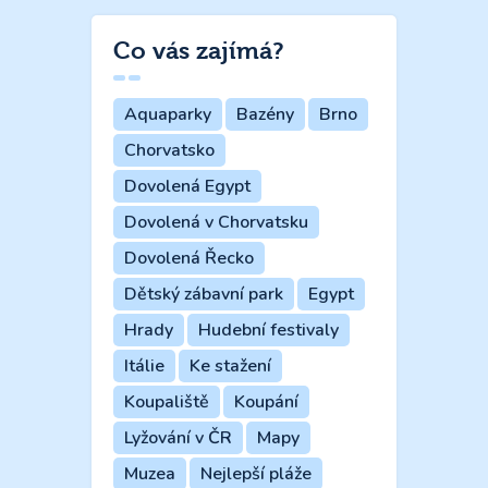
Co vás zajímá?
Aquaparky
Bazény
Brno
Chorvatsko
Dovolená Egypt
Dovolená v Chorvatsku
Dovolená Řecko
Dětský zábavní park
Egypt
Hrady
Hudební festivaly
Itálie
Ke stažení
Koupaliště
Koupání
Lyžování v ČR
Mapy
Muzea
Nejlepší pláže