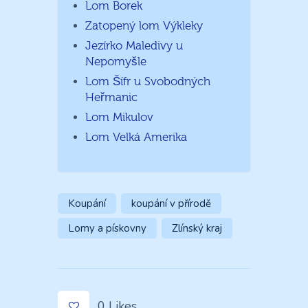
Lom Borek
Zatopený lom Výkleky
Jezírko Maledivy u
Nepomyšle
Lom Šífr u Svobodných
Heřmanic
Lom Mikulov
Lom Velká Amerika
Koupání
koupání v přírodě
Lomy a pískovny
Zlínský kraj
0
Likes