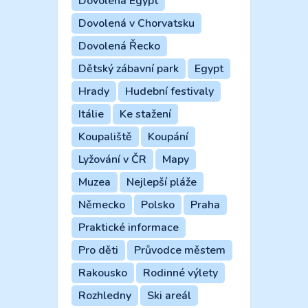
Dovolená Egypt
Dovolená v Chorvatsku
Dovolená Řecko
Dětský zábavní park
Egypt
Hrady
Hudební festivaly
Itálie
Ke stažení
Koupaliště
Koupání
Lyžování v ČR
Mapy
Muzea
Nejlepší pláže
Německo
Polsko
Praha
Praktické informace
Pro děti
Průvodce městem
Rakousko
Rodinné výlety
Rozhledny
Ski areál