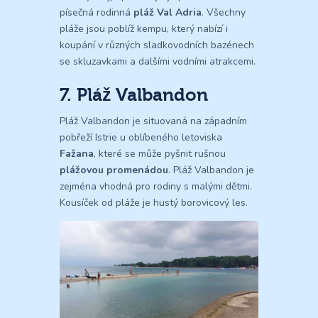
písečná rodinná
pláž Val Adria
. Všechny
pláže jsou poblíž kempu, který nabízí i
koupání v různých sladkovodních bazénech
se skluzavkami a dalšími vodními atrakcemi.
7. Pláž Valbandon
Pláž Valbandon je situovaná na západním
pobřeží Istrie u oblíbeného letoviska
Fažana
, které se může pyšnit rušnou
plážovou promenádou
. Pláž Valbandon je
zejména vhodná pro rodiny s malými dětmi.
Kousíček od pláže je hustý borovicový les.