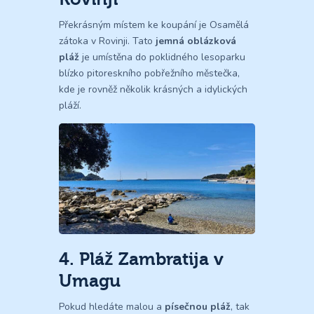
Překrásným místem ke koupání je Osamělá
zátoka v Rovinji. Tato
jemná oblázková
pláž
je umístěna do poklidného lesoparku
blízko pitoreskního pobřežního městečka,
kde je rovněž několik krásných a idylických
pláží.
4. Pláž Zambratija v
Umagu
Pokud hledáte malou a
písečnou pláž
, tak