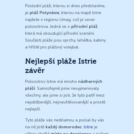
Poslední pláži, kterou si dnes představíme,
je
pláž Polynésie
, kterou na mapě Istrie
najdete v regionu Umag, což je sever
poloostrova. Jedná se o
přírodní pláž
,
která má okouzlující přírodní scenérii.
Součásti pláže jsou sprchy, lehátka, kabiny
a hřiště pro plážový volejbal.
Nejlepší pláže Istrie
závěr
Poloostrov Istrie má mnoho
nádherných
pláží
. Samozřejmě jsme nevyjmenovaly
všechny, ale jsme si jisti, že tyto patří mezi
nejoblíbenější, nejnavštěvovanější a prostě
nejlepší.
Tyto pláže vás nezklamou a poslal by vás
na ně jistě
každý domorodec
.
Istrie
je
vůbec skvělé
místo na dovolenou
a našem