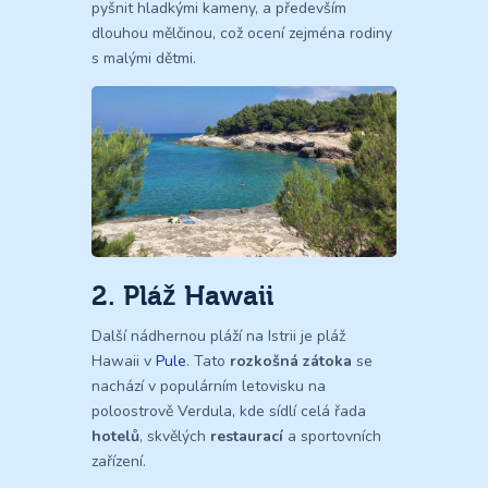
pyšnit hladkými kameny, a především
dlouhou mělčinou, což ocení zejména rodiny
s malými dětmi.
2. Pláž Hawaii
Další nádhernou pláží na Istrii je pláž
Hawaii v
Pule
. Tato
rozkošná zátoka
se
nachází v populárním letovisku na
poloostrově Verdula, kde sídlí celá řada
hotelů
, skvělých
restaurací
a sportovních
zařízení.