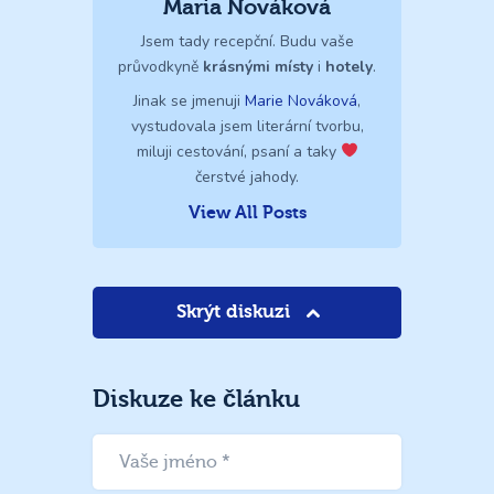
Maria Nováková
Jsem tady recepční. Budu vaše
průvodkyně
krásnými místy
i
hotely
.
Jinak se jmenuji
Marie Nováková
,
vystudovala jsem literární tvorbu,
miluji cestování, psaní a taky
čerstvé jahody.
View All Posts
Skrýt diskuzi
Diskuze ke článku