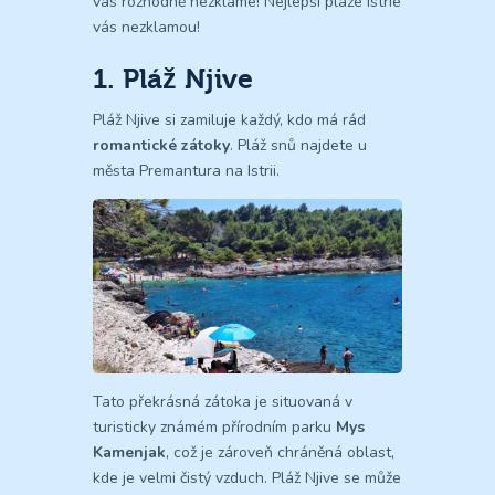
vás rozhodně nezklame! Nejlepší pláže Istrie
vás nezklamou!
1. Pláž Njive
Pláž Njive si zamiluje každý, kdo má rád
romantické zátoky
. Pláž snů najdete u
města Premantura na Istrii.
Tato překrásná zátoka je situovaná v
turisticky známém přírodním parku
Mys
Kamenjak
, což je zároveň chráněná oblast,
kde je velmi čistý vzduch. Pláž Njive se může