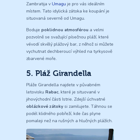
Zambratija v
Umagu
je pro vás ideálním
místem. Tato idylická zátoka ke koupání je
situovaná severně od Umagu.
Boduje
poklidnou atmosférou
a velmi
pozvolně se svažující písečnou pláží, které
vévodí skvělý plážový bar, z něhož si můžete
vychutnat dechberoucí výhled na tyrkysově
zbarvené moře.
5. Pláž Girandella
Pláže Girandella najdete v půvabném
letovisku
Rabac
, které je situované v
jihovýchodní části Istrie. Zdejší úchvatné
oblázkové zátoky
si zamilujete. Táhnou se
podél klidného pobřeží, kde čas plyne
pomaleji než na rušných a hlučných plážích.