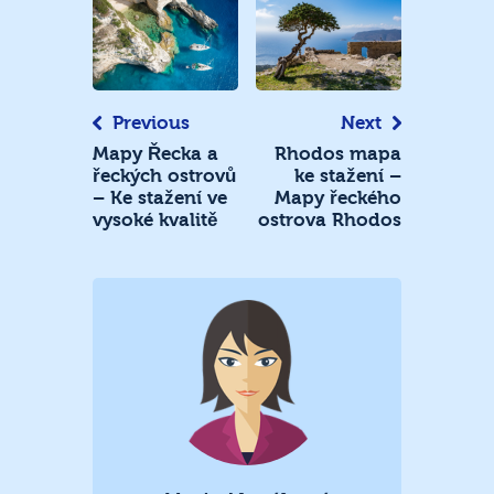
Navigace
pro
příspěvek
Previous
Next
Mapy Řecka a
Rhodos mapa
řeckých ostrovů
ke stažení –
– Ke stažení ve
Mapy řeckého
vysoké kvalitě
ostrova Rhodos