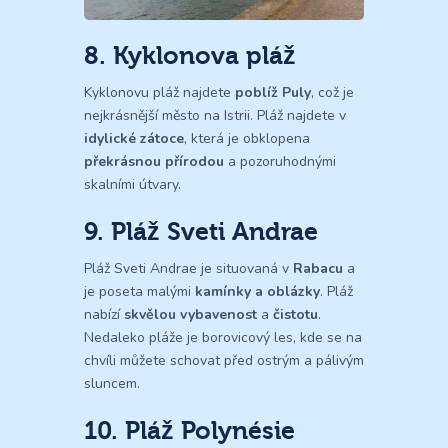
8. Kyklonova pláž
Kyklonovu pláž najdete
poblíž Puly
, což je
nejkrásnější město na Istrii. Pláž najdete v
idylické zátoce
, která je obklopena
překrásnou přírodou
a pozoruhodnými
skalními útvary.
9. Pláž Sveti Andrae
Pláž Sveti Andrae je situovaná v
Rabacu
a
je poseta malými
kamínky a oblázky
. Pláž
nabízí
skvělou vybavenost
a
čistotu
.
Nedaleko pláže je borovicový les, kde se na
chvíli můžete schovat před ostrým a pálivým
sluncem.
10. Pláž Polynésie