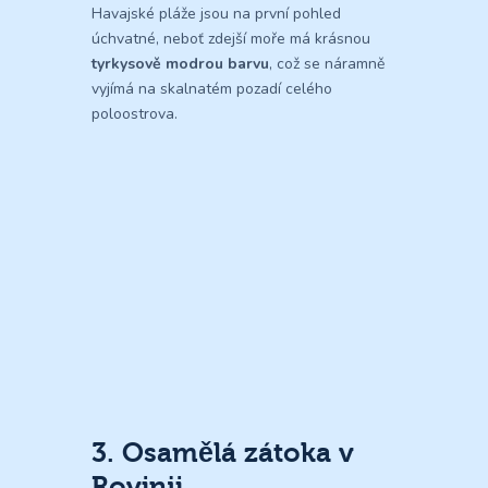
Havajské pláže jsou na první pohled
úchvatné, neboť zdejší moře má krásnou
tyrkysově modrou barvu
, což se náramně
vyjímá na skalnatém pozadí celého
poloostrova.
3. Osamělá zátoka v
Rovinji