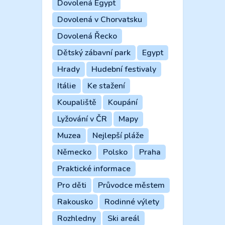
Dovolená Egypt
Dovolená v Chorvatsku
Dovolená Řecko
Dětský zábavní park
Egypt
Hrady
Hudební festivaly
Itálie
Ke stažení
Koupaliště
Koupání
Lyžování v ČR
Mapy
Muzea
Nejlepší pláže
Německo
Polsko
Praha
Praktické informace
Pro děti
Průvodce městem
Rakousko
Rodinné výlety
Rozhledny
Ski areál