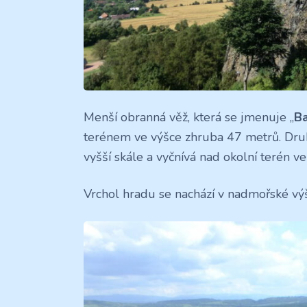
Menší obranná věž, která se jmenuje „
B
terénem ve výšce zhruba 47 metrů. Druh
vyšší skále a vyčnívá nad okolní terén v
Vrchol hradu se nachází v nadmořské v