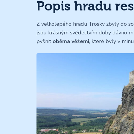
Popis hradu res
Z velkolepého hradu Trosky zbyly do 
jsou krásným svědectvím doby dávno mi
pyšnit
oběma věžemi
, které byly v min