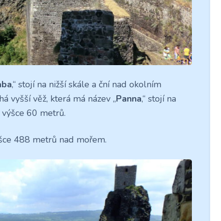
aba
,“ stojí na nižší skále a ční nad okolním
á vyšší věž, která má název „
Panna
,“ stojí na
e výšce 60 metrů.
ýšce 488 metrů nad mořem.