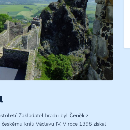
u
 století
. Zakladatel hradu byl
Čeněk z
d českému králi Václavu IV. V roce 1398 získal