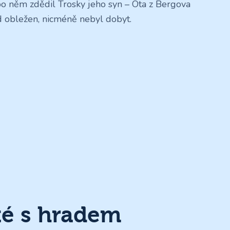
po něm zdědil Trosky jeho syn – Ota z Bergova
d obležen, nicméně nebyl dobyt.
té s hradem