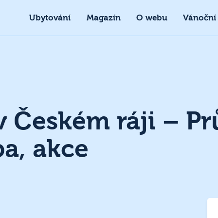
Ubytování
Magazín
O webu
Vánoční
v Českém ráji – Pr
a, akce