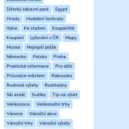
Dětský zábavní park
Egypt
Hrady
Hudební festivaly
Itálie
Ke stažení
Koupaliště
Koupání
Lyžování v ČR
Mapy
Muzea
Nejlepší pláže
Německo
Polsko
Praha
Praktické informace
Pro děti
Průvodce městem
Rakousko
Rodinné výlety
Rozhledny
Ski areál
Svátky
Tip na výlet
Velikonoce
Velikonoční trhy
Vánoce
Vánoční akce
Vánoční trhy
Vánoční výlety