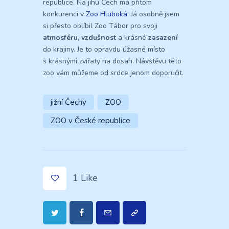
republice. Na jihu Čech má přitom
konkurenci v
Zoo Hluboká
. Já osobně jsem
si přesto oblíbil Zoo Tábor pro svoji
atmosféru
,
vzdušnost
a krásné
zasazení
do krajiny. Je to opravdu úžasné místo
s krásnými zvířaty na dosah. Návštěvu této
zoo vám můžeme od srdce jenom doporučit.
jižní Čechy
ZOO
ZOO v České republice
1
Like