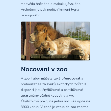
medvěda hnědého a makaku jávského.
Vrcholem je pak nedělní krmení tygra
ussurijského.
Nocování v zoo
V zoo Tábor můžete také
přenocovat
a
probouzet se za zvuků exotických zvířat. K
dispozici jsou čtyřlůžkové a osmilůžkové
apartmány
včetně koupelny a wc.
Čtyřlůžkový pokoj na jednu noc vás vyjde na
3900 korun. V ceně je vstup do zoo zdarma