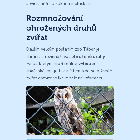
sovici sněžní a kakada moluckého.
Rozmnožování
ohrožených druhů
zvířat
Dalším velkým posláním zoo Tábor je
chránit a rozmnožovat
ohrožené druhy
zvířat, kterým hrozí reálné
vyhubení
.
Jihočeská zoo je tak místem, kde se o životě
zvířat dozvíte velké množství informací.