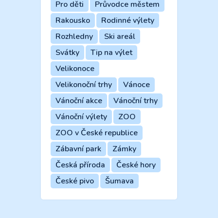
Pro děti
Průvodce městem
Rakousko
Rodinné výlety
Rozhledny
Ski areál
Svátky
Tip na výlet
Velikonoce
Velikonoční trhy
Vánoce
Vánoční akce
Vánoční trhy
Vánoční výlety
ZOO
ZOO v České republice
Zábavní park
Zámky
Česká příroda
České hory
České pivo
Šumava