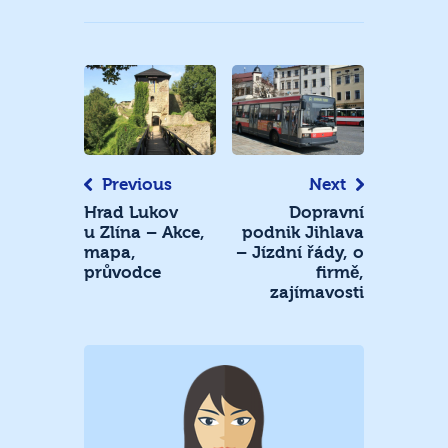
Navigace
pro
příspěvek
Previous
Next
Hrad Lukov
Dopravní
u Zlína – Akce,
podnik Jihlava
mapa,
– Jízdní řády, o
průvodce
firmě,
zajímavosti