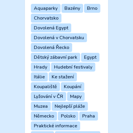
Aquaparky
Bazény
Brno
Chorvatsko
Dovolená Egypt
Dovolená v Chorvatsku
Dovolená Řecko
Dětský zábavní park
Egypt
Hrady
Hudební festivaly
Itálie
Ke stažení
Koupaliště
Koupání
Lyžování v ČR
Mapy
Muzea
Nejlepší pláže
Německo
Polsko
Praha
Praktické informace