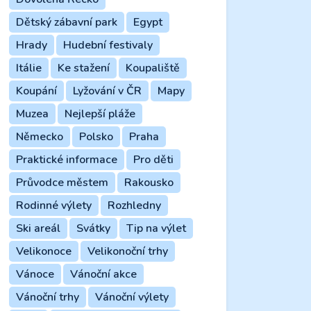
Dětský zábavní park
Egypt
Hrady
Hudební festivaly
Itálie
Ke stažení
Koupaliště
Koupání
Lyžování v ČR
Mapy
Muzea
Nejlepší pláže
Německo
Polsko
Praha
Praktické informace
Pro děti
Průvodce městem
Rakousko
Rodinné výlety
Rozhledny
Ski areál
Svátky
Tip na výlet
Velikonoce
Velikonoční trhy
Vánoce
Vánoční akce
Vánoční trhy
Vánoční výlety