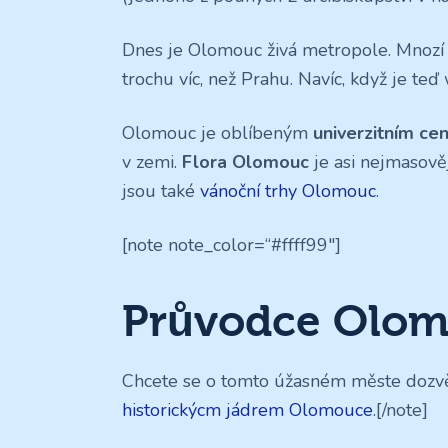
Dnes je Olomouc živá metropole. Mnozí 
trochu víc, než Prahu. Navíc, když je 
Olomouc je oblíbeným
univerzitním ce
v zemi.
Flora Olomouc
je asi nejmasově
jsou také
vánoční trhy Olomouc
.
[note note_color=“#ffff99″]
Průvodce Olo
Chcete se o tomto úžasném měste dozvě
historickýcm jádrem Olomouce
.[/note]