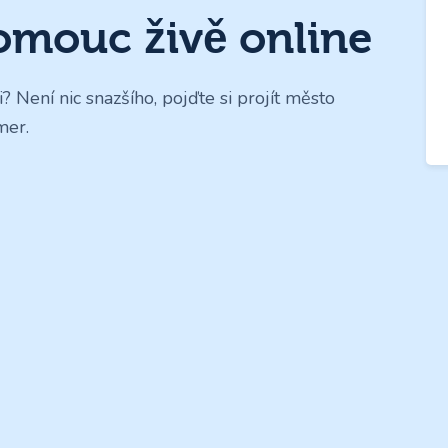
mouc živě online
 Není nic snazšího, pojďte si projít město
mer.