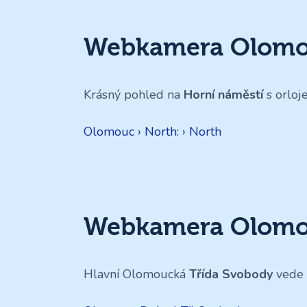
Webkamera Olomou
Krásný pohled na
Horní náměstí
s orlo
Olomouc › North: › North
Webkamera Olomou
Hlavní Olomoucká
Třída Svobody
vede 