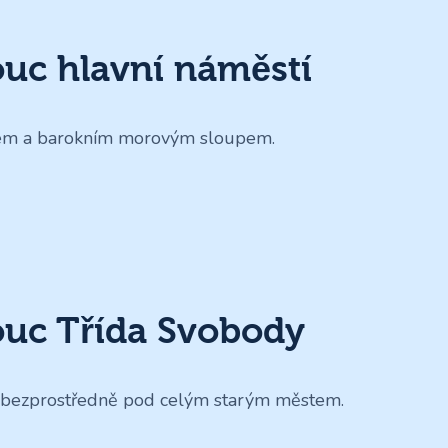
c hlavní náměstí
jem a barokním morovým sloupem.
c Třída Svobody
bezprostředně pod celým starým městem.