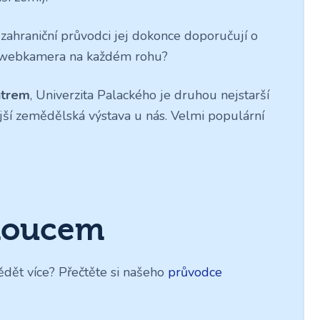
zahraniční průvodci jej dokonce doporučují o
teď webkamera na každém rohu?
ntrem
, Univerzita Palackého je druhou nejstarší
jší zemědělská výstava u nás. Velmi populární
moucem
dět více? Přečtěte si našeho
průvodce