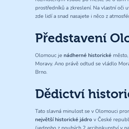
prostředníků a zkreslení. Na vlastní oči u
zde lidí a snad nasajete i něco z atmosfé
Představení O
Olomouc je
nádherné historické
město, 
Moravy. Ano právě odtud se vládlo Mor
Brno.
Dědictví histori
Tato slavná minulost se v Olomouci pro
největší historické jádro
v České republ
(jednoho z pouhých 2 arcibiskupství v na