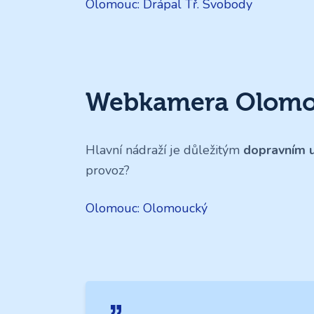
Olomouc: Drápal Tř. Svobody
Webkamera Olomou
Hlavní nádraží je důležitým
dopravním 
provoz?
Olomouc: Olomoucký