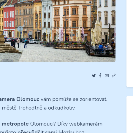
amera Olomouc
vám pomůže se zorientovat.
e městě. Pohodlně a odkudkoliv.
 metropole
Olomouci? Díky webkamerám
 můžete
přesvědčit sami
. Hezky bez