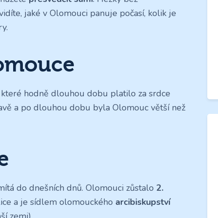
vidíte, jaké v Olomouci panuje počasí, kolik je
ry.
lomouce
které hodně dlouhou dobu platilo za srdce
avě a po dlouhou dobu byla Olomouc větší než
e
mítá do dnešních dnů. Olomouci zůstalo
2.
ice a je sídlem olomouckého
arcibiskupství
ší zemi).