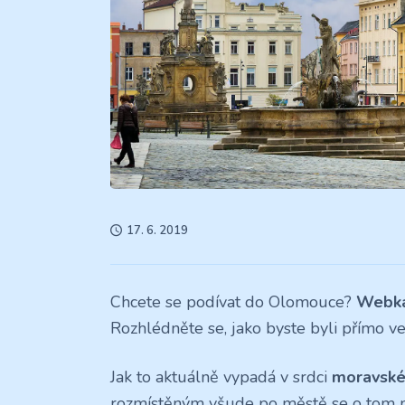
17. 6. 2019
Chcete se podívat do Olomouce?
Webk
Rozhlédněte se, jako byste byli přímo v
Jak to aktuálně vypadá v srdci
moravské
rozmístěným všude po městě se o tom