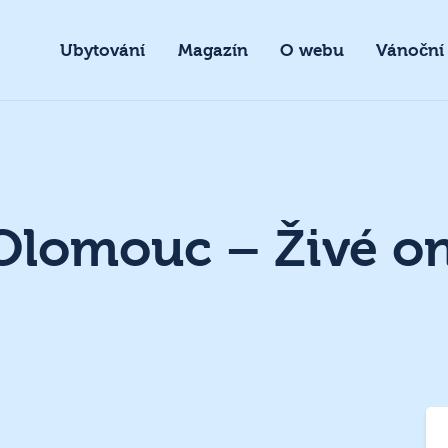
Ubytování
Magazín
O webu
Vánoční
lomouc – Živé on