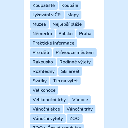
Koupaliště
Koupání
Lyžování v ČR
Mapy
Muzea
Nejlepší pláže
Německo
Polsko
Praha
Praktické informace
Pro děti
Průvodce městem
Rakousko
Rodinné výlety
Rozhledny
Ski areál
Svátky
Tip na výlet
Velikonoce
Velikonoční trhy
Vánoce
Vánoční akce
Vánoční trhy
Vánoční výlety
ZOO