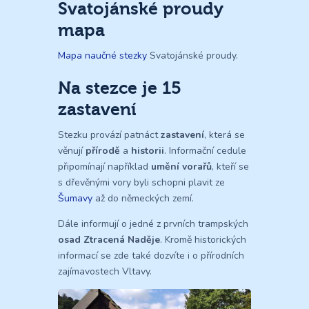
Svatojánské proudy
mapa
Mapa naučné stezky
Svatojánské proudy.
Na stezce je 15
zastavení
Stezku provází patnáct
zastavení
, která se
věnují
přírodě
a
historii
. Informační cedule
připomínají například
umění vorařů
, kteří se
s dřevěnými vory byli schopni plavit ze
Šumavy
až do německých zemí.
Dále informují o jedné z prvních trampských
osad Ztracená Naděje
. Kromě historických
informací se zde také dozvíte i o přírodních
zajímavostech Vltavy.