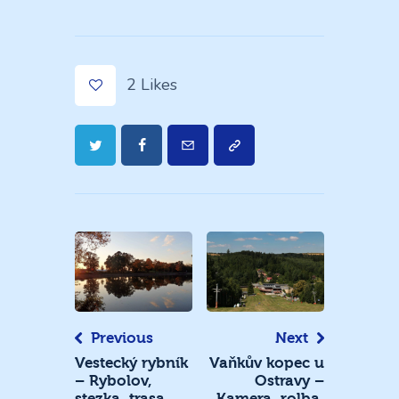
2
Likes
Navigace
pro
příspěvek
Previous
Next
Vestecký rybník
Vaňkův kopec u
– Rybolov,
Ostravy –
stezka, trasa,
Kamera, rolba,