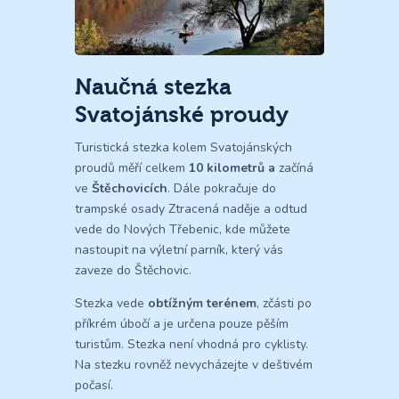
Naučná stezka
Svatojánské proudy
Turistická stezka kolem Svatojánských
proudů měří celkem
10 kilometrů a
začíná
ve
Štěchovicích
. Dále pokračuje do
trampské osady Ztracená naděje a odtud
vede do Nových Třebenic, kde můžete
nastoupit na výletní parník, který vás
zaveze do Štěchovic.
Stezka vede
obtížným terénem
, zčásti po
příkrém úbočí a je určena pouze pěším
turistům. Stezka není vhodná pro cyklisty.
Na stezku rovněž nevycházejte v deštivém
počasí.