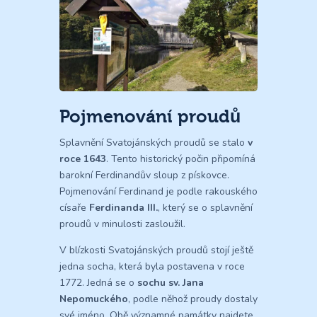
Pojmenování proudů
Splavnění Svatojánských proudů se stalo
v
roce 1643
. Tento historický počin připomíná
barokní Ferdinandův sloup z pískovce.
Pojmenování Ferdinand je podle rakouského
císaře
Ferdinanda III.
, který se o splavnění
proudů v minulosti zasloužil.
V blízkosti Svatojánských proudů stojí ještě
jedna socha, která byla postavena v roce
1772. Jedná se o
sochu sv. Jana
Nepomuckého
, podle něhož proudy dostaly
své jméno. Obě významné památky najdete