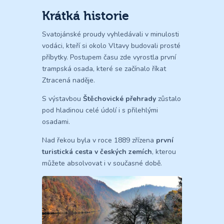
Krátká historie
Svatojánské proudy vyhledávali v minulosti
vodáci, kteří si okolo Vltavy budovali prosté
příbytky. Postupem času zde vyrostla první
trampská osada, které se začínalo říkat
Ztracená naděje.
S výstavbou
Štěchovické přehrady
zůstalo
pod hladinou celé údolí i s přilehlými
osadami.
Nad řekou byla v roce 1889 zřízena
první
turistická cesta v českých zemích
, kterou
můžete absolvovat i v současné době.