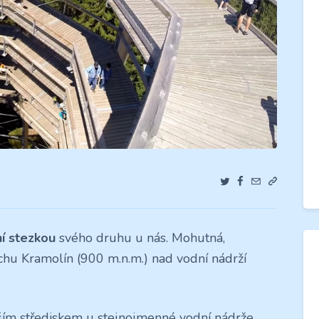
í stezkou
svého druhu u nás. Mohutná,
rchu Kramolín (900 m.n.m.) nad vodní nádrží
ším střediskem u stejnojmenné vodní nádrže.