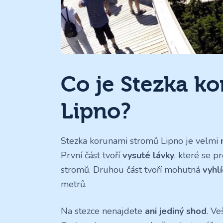
Co je Stezka k
Lipno?
Stezka korunami stromů Lipno je velmi
První část tvoří
vysuté lávky
, které se 
stromů. Druhou část tvoří mohutná
vyhl
metrů.
Na stezce nenajdete
ani jediný shod
. V