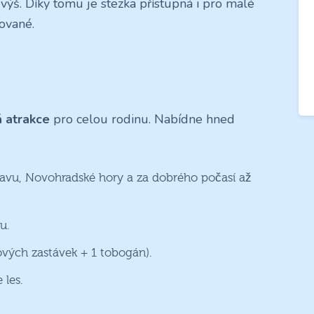
ýš. Díky tomu je stezka přístupná i pro malé
pované.
 atrakce
pro celou rodinu. Nabídne hned
mavu, Novohradské hory a za dobrého počasí až
u.
ových zastávek + 1 tobogán).
 les.