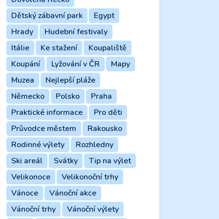
Dětský zábavní park
Egypt
Hrady
Hudební festivaly
Itálie
Ke stažení
Koupaliště
Koupání
Lyžování v ČR
Mapy
Muzea
Nejlepší pláže
Německo
Polsko
Praha
Praktické informace
Pro děti
Průvodce městem
Rakousko
Rodinné výlety
Rozhledny
Ski areál
Svátky
Tip na výlet
Velikonoce
Velikonoční trhy
Vánoce
Vánoční akce
Vánoční trhy
Vánoční výlety