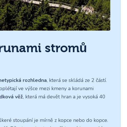
orunami stromů
netypická rozhledna
, která se skládá ze 2 částí.
proplétají ve výšce mezi kmeny a korunami
ídková věž
, která má devět hran a je vysoká 40
eškeré stoupání je mírně z kopce nebo do kopce.