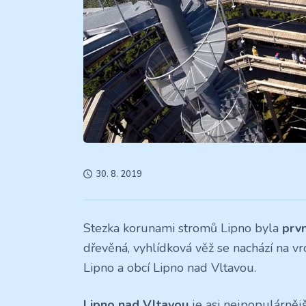
30. 8. 2019
Stezka korunami stromů Lipno byla
prvn
dřevěná, vyhlídková věž se nachází na v
Lipno a obcí Lipno nad Vltavou.
Lipno nad Vltavou
je asi nejpopulárněj