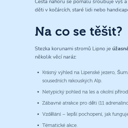
Cesta nahoru se pomalu šroubuje výš a v
děti v kočárcích, staré lidi nebo handica
Na co se těšit?
Stezka korunami stromů Lipno je
úžasná
několik věcí naráz:
Krásný výhled na Lipenské jezero, Šu
sousedních rakouských Alp.
Netypický pohled na les a okolní přírod
Zábavné atrakce pro děti (11 adrenalin
Vzdělání – lepší pochopení, jak funguje
Tématické akce.