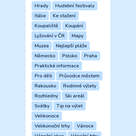
Hrady
Hudební festivaly
Itálie
Ke stažení
Koupaliště
Koupání
Lyžování v ČR
Mapy
Muzea
Nejlepší pláže
Německo
Polsko
Praha
Praktické informace
Pro děti
Průvodce městem
Rakousko
Rodinné výlety
Rozhledny
Ski areál
Svátky
Tip na výlet
Velikonoce
Velikonoční trhy
Vánoce
Vánoční akce
Vánoční trhy