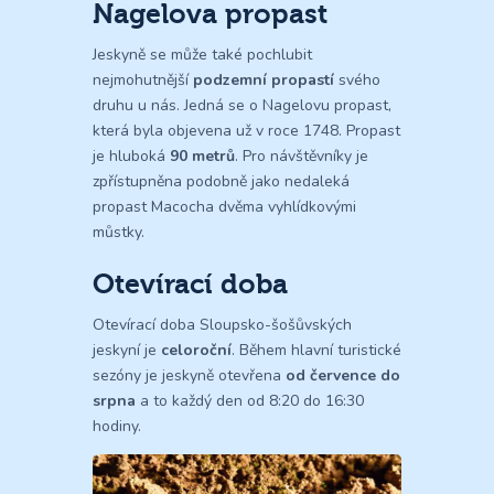
Nagelova propast
Jeskyně se může také pochlubit
nejmohutnější
podzemní propastí
svého
druhu u nás. Jedná se o Nagelovu propast,
která byla objevena už v roce 1748. Propast
je hluboká
90 metrů
. Pro návštěvníky je
zpřístupněna podobně jako nedaleká
propast Macocha dvěma vyhlídkovými
můstky.
Otevírací doba
Otevírací doba Sloupsko-šošůvských
jeskyní je
celoroční
. Během hlavní turistické
sezóny je jeskyně otevřena
od července do
srpna
a to každý den od 8:20 do 16:30
hodiny.