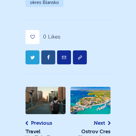
okres Blansko
0
Likes
Navigace
pro
příspěvek
Previous
Next
Travel
Ostrov Cres