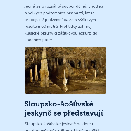
Jedná se o rozsáhlý soubor dómů,
chodeb
a velkých podzemních
propastí
, které
propojují 2 podzemní patra s výškovým
rozdílem 60 metrů. Prohlídky zahrnují
klasické okruhy či zážitkovou exkurzi do
spodních pater.
Sloupsko-šošůvské
jeskyně se představují
Sloupsko-šošůvské jeskyně najdete u
malého městečka Sloup
, které má 966