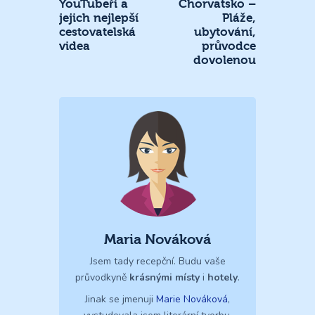
YouTubeři a
Chorvatsko –
jejich nejlepší
Pláže,
cestovatelská
ubytování,
videa
průvodce
dovolenou
Maria Nováková
Jsem tady recepční. Budu vaše
průvodkyně
krásnými místy
i
hotely
.
Jinak se jmenuji
Marie Nováková
,