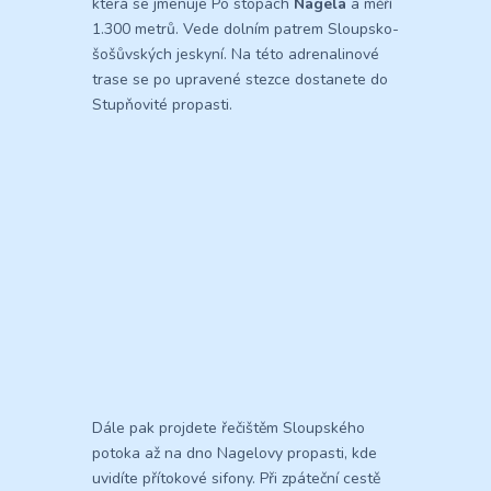
která se jmenuje Po stopách
Nagela
a měří
1.300 metrů. Vede dolním patrem Sloupsko-
šošůvských jeskyní. Na této adrenalinové
trase se po upravené stezce dostanete do
Stupňovité propasti.
Dále pak projdete řečištěm Sloupského
potoka až na dno Nagelovy propasti, kde
uvidíte přítokové sifony. Při zpáteční cestě