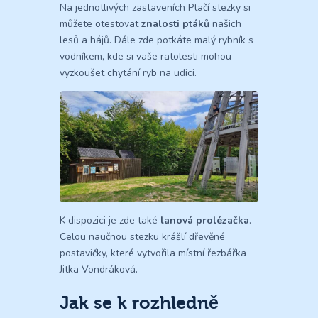
Na jednotlivých zastaveních Ptačí stezky si
můžete otestovat
znalosti ptáků
našich
lesů a hájů. Dále zde potkáte malý rybník s
vodníkem, kde si vaše ratolesti mohou
vyzkoušet chytání ryb na udici.
K dispozici je zde také
lanová prolézačka
.
Celou naučnou stezku krášlí dřevěné
postavičky, které vytvořila místní řezbářka
Jitka Vondráková.
Jak se k rozhledně