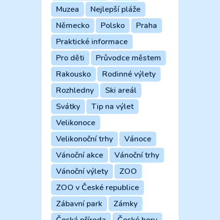
Muzea
Nejlepší pláže
Německo
Polsko
Praha
Praktické informace
Pro děti
Průvodce městem
Rakousko
Rodinné výlety
Rozhledny
Ski areál
Svátky
Tip na výlet
Velikonoce
Velikonoční trhy
Vánoce
Vánoční akce
Vánoční trhy
Vánoční výlety
ZOO
ZOO v České republice
Zábavní park
Zámky