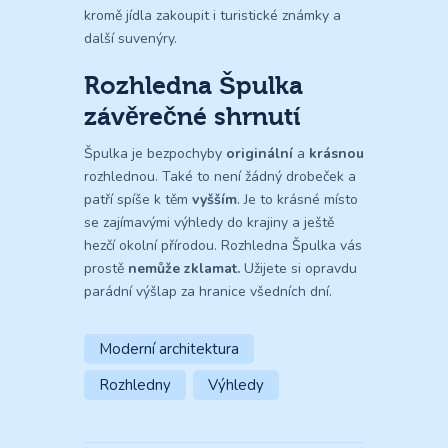
kromě jídla zakoupit i turistické známky a
další suvenýry.
Rozhledna Špulka
závěrečné shrnutí
Špulka je bezpochyby
originální
a
krásnou
rozhlednou. Také to není žádný drobeček a
patří spíše k těm
vyšším
. Je to krásné místo
se zajímavými výhledy do krajiny a ještě
hezčí okolní přírodou. Rozhledna Špulka vás
prostě
nemůže zklamat.
Užijete si opravdu
parádní výšlap za hranice všedních dní.
Moderní architektura
Rozhledny
Výhledy