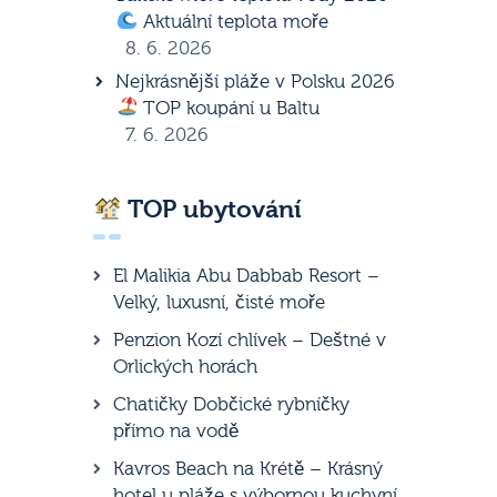
Aktuální teplota moře
8. 6. 2026
Nejkrásnější pláže v Polsku 2026
TOP koupání u Baltu
7. 6. 2026
TOP ubytování
El Malikia Abu Dabbab Resort –
Velký, luxusní, čisté moře
Penzion Kozí chlívek – Deštné v
Orlických horách
Chatičky Dobčické rybníčky
přímo na vodě
Kavros Beach na Krétě – Krásný
hotel u pláže s výbornou kuchyní