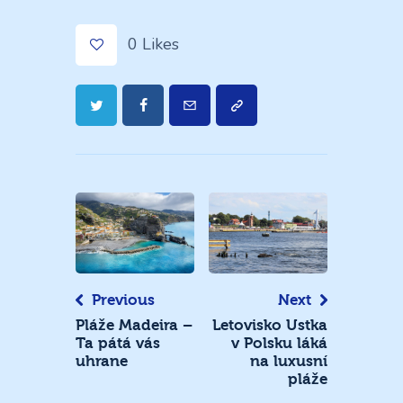
0
Likes
Navigace
pro
příspěvek
Previous
Next
Pláže Madeira –
Letovisko Ustka
Ta pátá vás
v Polsku láká
uhrane
na luxusní
pláže