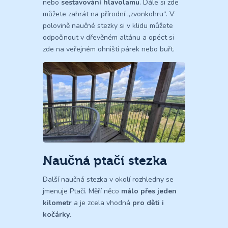
nebo
sestavování hlavolamu
. Dále si zde
můžete zahrát na přírodní „zvonkohru“. V
polovině naučné stezky si v klidu můžete
odpočinout v dřevěném altánu a opéct si
zde na veřejném ohništi párek nebo buřt.
Naučná ptačí stezka
Další naučná stezka v okolí rozhledny se
jmenuje Ptačí. Měří něco
málo přes jeden
kilometr
a je zcela vhodná
pro děti i
kočárky
.