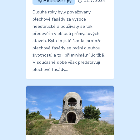
12. 7. 2024
Hotelové tipy
Dlouhé roky byly považovány
plechové fasády za vysoce
neestetické a používaly se tak
především v oblasti průmyslových
staveb. Byla to jistě škoda, protože
plechové fasády se pyšní dlouhou
životností, a to i při minimální údržbě.
V současné době však představují
plechové fasády…