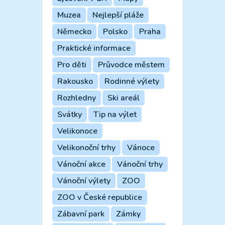
Muzea
Nejlepší pláže
Německo
Polsko
Praha
Praktické informace
Pro děti
Průvodce městem
Rakousko
Rodinné výlety
Rozhledny
Ski areál
Svátky
Tip na výlet
Velikonoce
Velikonoční trhy
Vánoce
Vánoční akce
Vánoční trhy
Vánoční výlety
ZOO
ZOO v České republice
Zábavní park
Zámky