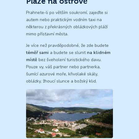
Pláže na ostrově
Prahnete-li po větším soukromí, zajeďte si
autem nebo praktickým vodním taxi na
některou z překrásných oblázkových pláží
mimo přístavní města.
Je více než pravděpodobné, že zde budete
téměř sami
a budete se slunit
na klidném
místě
bez šveholení turistického davu.
Pouze vy, váš partner nebo partnerka,
šumící azurové moře, křivolaké skály,
oblázky, žhoucí slunce a božský klid.