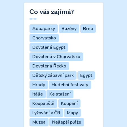
Co vás zajímá?
Aquaparky
Bazény
Brno
Chorvatsko
Dovolená Egypt
Dovolená v Chorvatsku
Dovolená Řecko
Dětský zábavní park
Egypt
Hrady
Hudební festivaly
Itálie
Ke stažení
Koupaliště
Koupání
Lyžování v ČR
Mapy
Muzea
Nejlepší pláže