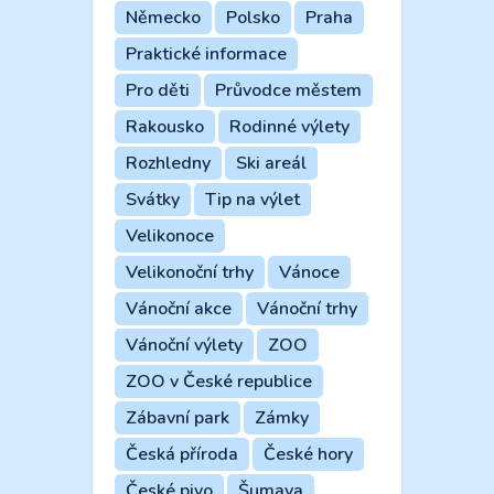
Německo
Polsko
Praha
Praktické informace
Pro děti
Průvodce městem
Rakousko
Rodinné výlety
Rozhledny
Ski areál
Svátky
Tip na výlet
Velikonoce
Velikonoční trhy
Vánoce
Vánoční akce
Vánoční trhy
Vánoční výlety
ZOO
ZOO v České republice
Zábavní park
Zámky
Česká příroda
České hory
České pivo
Šumava