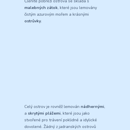
Členité pobřeží ostrova se skládá s
malebných zátok
, které jsou lemovány
čistým azurovým mořem a krásnými
ostrůvky
.
Celý ostrov je rovněž lemován
nádhernými
,
a
skrytými plážemi
, které jsou jako
stvořené pro trávení poklidné a idylické
dovolené. Žádný z jadranských ostrovů