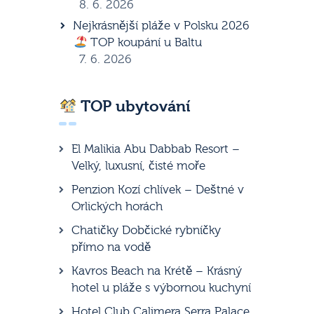
8. 6. 2026
Nejkrásnější pláže v Polsku 2026
TOP koupání u Baltu
7. 6. 2026
TOP ubytování
El Malikia Abu Dabbab Resort –
Velký, luxusní, čisté moře
Penzion Kozí chlívek – Deštné v
Orlických horách
Chatičky Dobčické rybníčky
přímo na vodě
Kavros Beach na Krétě – Krásný
hotel u pláže s výbornou kuchyní
Hotel Club Calimera Serra Palace