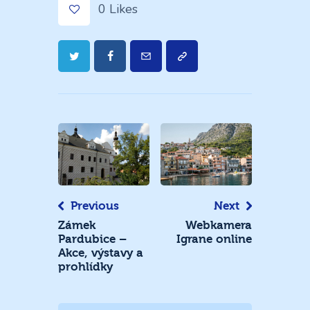
0
Likes
Navigace
pro
příspěvek
Previous
Next
Zámek
Webkamera
Pardubice –
Igrane online
Akce, výstavy a
prohlídky