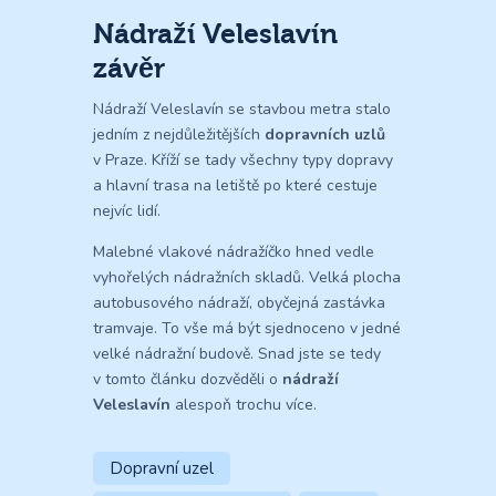
Nádraží Veleslavín
závěr
Nádraží Veleslavín se stavbou metra stalo
jedním z nejdůležitějších
dopravních uzlů
v Praze. Kříží se tady všechny typy dopravy
a hlavní trasa na letiště po které cestuje
nejvíc lidí.
Malebné vlakové nádražíčko hned vedle
vyhořelých nádražních skladů. Velká plocha
autobusového nádraží, obyčejná zastávka
tramvaje. To vše má být sjednoceno v jedné
velké nádražní budově. Snad jste se tedy
v tomto článku dozvěděli o
nádraží
Veleslavín
alespoň trochu více.
Dopravní uzel