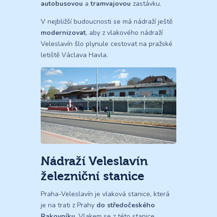
autobusovou
a
tramvajovou
zastávku.
V nejbližší budoucnosti se má nádraží ještě
modernizovat
, aby z vlakového nádraží
Veleslavín šlo plynule cestovat na pražské
letiště Václava Havla.
Nádraží Veleslavín
železniční stanice
Praha-Veleslavín je vlaková stanice, která
je na trati z Prahy
do středočeského
Rakovníku
. Vlakem se z této stanice