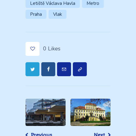
Letiště Václava Havla
Metro
Praha
Vlak
0
Likes
Navigace
pro
příspěvek
Previous
Next