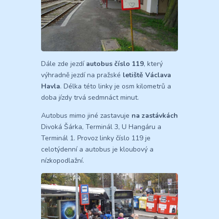
Dále zde jezdí
autobus číslo 119
, který
výhradně jezdí na pražské
letiště Václava
Havla
. Délka této linky je osm kilometrů a
doba jízdy trvá sedmnáct minut.
Autobus mimo jiné zastavuje
na zastávkách
Divoká Šárka, Terminál 3, U Hangáru a
Terminál 1. Provoz linky číslo 119 je
celotýdenní a autobus je kloubový a
nízkopodlažní.