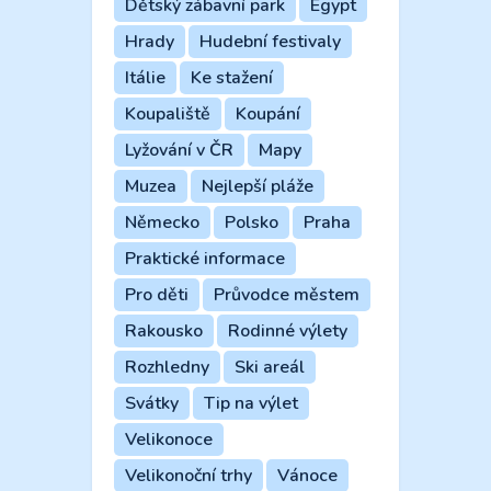
Dětský zábavní park
Egypt
Hrady
Hudební festivaly
Itálie
Ke stažení
Koupaliště
Koupání
Lyžování v ČR
Mapy
Muzea
Nejlepší pláže
Německo
Polsko
Praha
Praktické informace
Pro děti
Průvodce městem
Rakousko
Rodinné výlety
Rozhledny
Ski areál
Svátky
Tip na výlet
Velikonoce
Velikonoční trhy
Vánoce