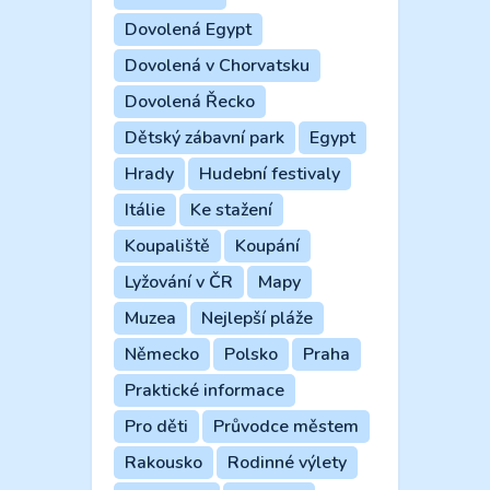
Dovolená Egypt
Dovolená v Chorvatsku
Dovolená Řecko
Dětský zábavní park
Egypt
Hrady
Hudební festivaly
Itálie
Ke stažení
Koupaliště
Koupání
Lyžování v ČR
Mapy
Muzea
Nejlepší pláže
Německo
Polsko
Praha
Praktické informace
Pro děti
Průvodce městem
Rakousko
Rodinné výlety