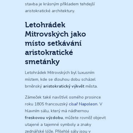
stavba je krásným příkladem tehdejší
aristokratické architektury.
Letohrádek
Mitrovských jako
místo setkávání
aristokratické
smetánky
Letohrádek Mitrovských byl luxusním
místem, kde se dlouhou dobu scházel
brněnský
aristokratický výkvět
města.
Zámeček také navštívil osmého prosince
roku 1805 francouzský
císař Napoleon
. V
hlavním sálu, který má nádhernou
freskovou výzdobu
, můžete rovněž objevit
utajené a tajemné symboly a znaky
zednářské lóže. Přilehlé sály jsou v