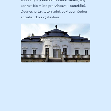
zbourány v průběhu minulého století, aby
zde vzniklo místo pro výstavbu
paneláků
.
Dodnes je tak letohrádek obklopen šedou
socialistickou výstavbou.