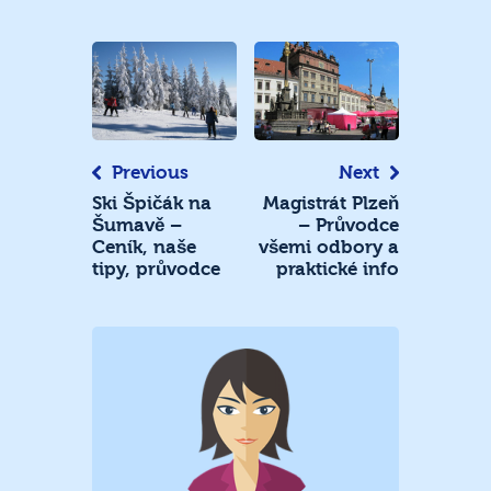
Navigace
pro
příspěvek
Previous
Next
Ski Špičák na
Magistrát Plzeň
Šumavě –
– Průvodce
Ceník, naše
všemi odbory a
tipy, průvodce
praktické info