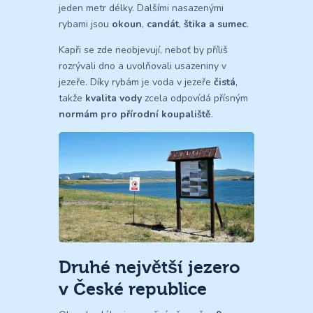
jeden metr délky. Dalšími nasazenými
rybami jsou
okoun
,
candát
,
štika a sumec
.
Kapři se zde neobjevují, neboť by příliš
rozrývali dno a uvolňovali usazeniny v
jezeře. Díky rybám je voda v jezeře
čistá
,
takže
kvalita vody
zcela odpovídá přísným
normám pro přírodní koupaliště
.
Druhé největší jezero
v České republice