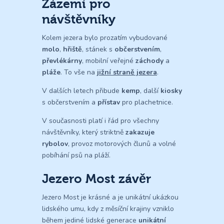
Zázemí pro
návštěvníky
Kolem jezera bylo prozatím vybudované
molo
,
hřiště
, stánek s
občerstvením
,
převlékárny
, mobilní veřejné
záchody
a
pláže
. To vše na
jižní straně jezera
.
V dalších letech přibude
kemp
, další
kiosky
s občerstvením a
přístav
pro plachetnice.
V současnosti platí i řád pro všechny
návštěvníky, který striktně
zakazuje
rybolov
, provoz motorových člunů a volné
pobíhání psů na pláží.
Jezero Most závěr
Jezero Most je krásné a je unikátní ukázkou
lidského umu, kdy z měsíční krajiny vzniklo
během jediné lidské generace
unikátní