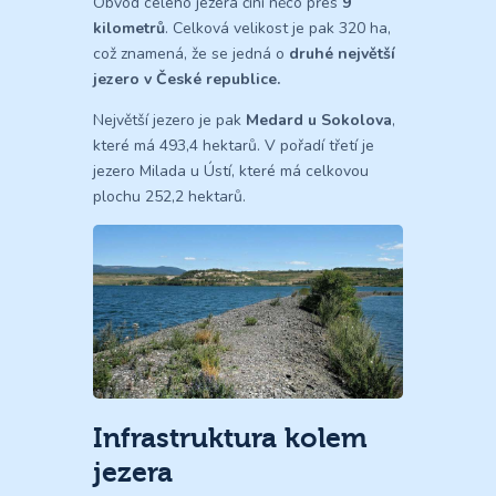
Obvod celého jezera činí něco přes
9
kilometrů
. Celková velikost je pak 320 ha,
což znamená, že se jedná o
druhé největší
jezero v České republice.
Největší jezero je pak
Medard u Sokolova
,
které má 493,4 hektarů. V pořadí třetí je
jezero Milada u Ústí, které má celkovou
plochu 252,2 hektarů.
Infrastruktura kolem
jezera