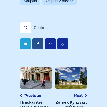
Koupání
koupání v přírodě
0
Likes
Navigace
pro
příspěvek
Previous
Next
Hračkářství
Zámek Kynžvart