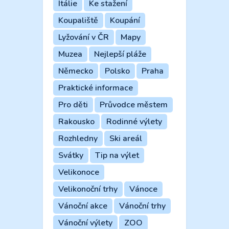
Itálie
Ke stažení
Koupaliště
Koupání
Lyžování v ČR
Mapy
Muzea
Nejlepší pláže
Německo
Polsko
Praha
Praktické informace
Pro děti
Průvodce městem
Rakousko
Rodinné výlety
Rozhledny
Ski areál
Svátky
Tip na výlet
Velikonoce
Velikonoční trhy
Vánoce
Vánoční akce
Vánoční trhy
Vánoční výlety
ZOO