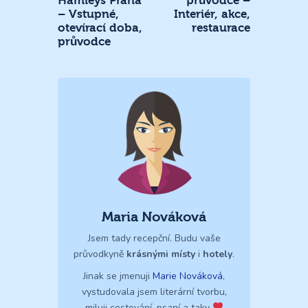
Hamleys Praha
průvodce –
– Vstupné,
Interiér, akce,
otevírací doba,
restaurace
průvodce
Maria Nováková
Jsem tady recepční. Budu vaše
průvodkyně
krásnými místy
i
hotely
.
Jinak se jmenuji
Marie Nováková
,
vystudovala jsem literární tvorbu,
miluji cestování, psaní a taky