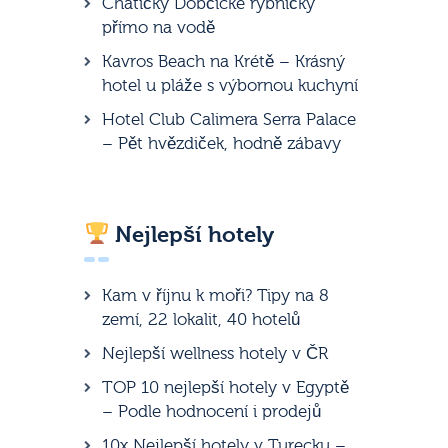
Chatičky Dobčické rybníčky
přímo na vodě
Kavros Beach na Krétě – Krásný
hotel u pláže s výbornou kuchyní
Hotel Club Calimera Serra Palace
– Pět hvězdiček, hodně zábavy
Nejlepší hotely
Kam v říjnu k moři? Tipy na 8
zemí, 22 lokalit, 40 hotelů
Nejlepší wellness hotely v ČR
TOP 10 nejlepší hotely v Egyptě
– Podle hodnocení i prodejů
10x Nejlepší hotely v Turecku –