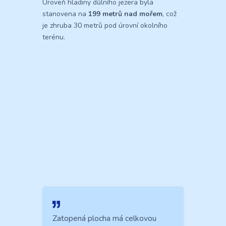
Úroveň hladiny důlního jezera byla
stanovena na
199 metrů nad mořem
, což
je zhruba 30 metrů pod úrovní okolního
terénu.
Zatopená plocha má celkovou