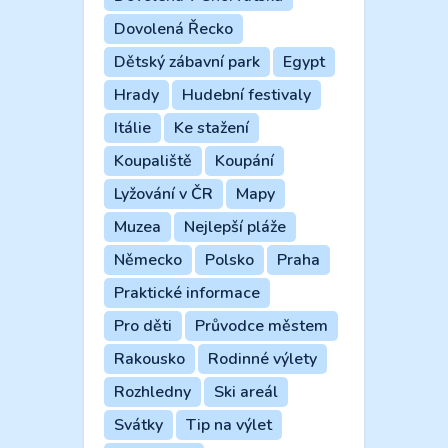
Dovolená Řecko
Dětský zábavní park
Egypt
Hrady
Hudební festivaly
Itálie
Ke stažení
Koupaliště
Koupání
Lyžování v ČR
Mapy
Muzea
Nejlepší pláže
Německo
Polsko
Praha
Praktické informace
Pro děti
Průvodce městem
Rakousko
Rodinné výlety
Rozhledny
Ski areál
Svátky
Tip na výlet