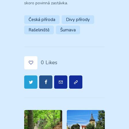
skoro povinná zastávka.
Česká příroda
Divy přírody
Rašeliniště
Šumava
0
Likes
Navigace
pro