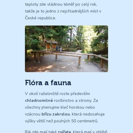
teploty zde vládnou téměř po celý rok,
takže je to jedno z nejchladnějších míst v
České republice.
Flóra a fauna
V okolí rašeliniště roste především
chladnomilné
rostlinstvo a stromy. Za
všechny jmenujme kleč horskou nebo
vzácnou
břízu zakrslou
, která nedosahuje
výšky větší než pouhých 50 centimetrů.
Ráj zde mají také
zvířata
, která mají v oblibě