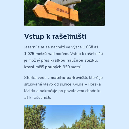
Vstup k rašeliništi
Jezerní slať se nachází ve výšce
1.058 až
1.075 metrů
nad mořem. Vstup k rašeliništi
je možný přes
krátkou naučnou stezku,
která měří pouhých
350 metrů.
Stezka vede z
malého parkoviště
, které je
situované vlevo od silnice Kvilda – Horská
Kvilda a pokračuje po povalovém chodníku
až k rašeliništi.