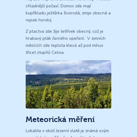
chladnější počasí. Domov zde mají
kupříkladu ještěrka živorodá, zmije obecná a
rejsek horský.
Z ptactva zde žije tetřívek obecný, což je
hrabavý pták černého opeření. V zimních
měsících zde teplota klesá až pod mínus
třicet stupňů Celsia.
Meteorická měření
Lokalita v okolí Jezerní slatě je známá svým