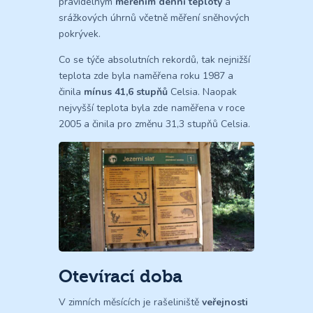
pravidelným
měřením denní teploty
a
srážkových úhrnů včetně měření sněhových
pokrývek.
Co se týče absolutních rekordů, tak nejnižší
teplota zde byla naměřena roku 1987 a
činila
mínus 41,6 stupňů
Celsia. Naopak
nejvyšší teplota byla zde naměřena v roce
2005 a činila pro změnu 31,3 stupňů Celsia.
Otevírací doba
V zimních měsících je rašeliniště
veřejnosti