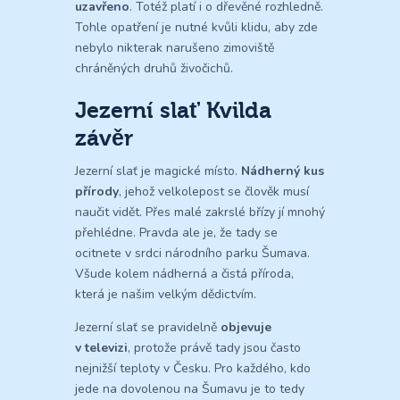
uzavřeno
. Totéž platí i o dřevěné rozhledně.
Tohle opatření je nutné kvůli klidu, aby zde
nebylo nikterak narušeno zimoviště
chráněných druhů živočichů.
Jezerní slať Kvilda
závěr
Jezerní slať je magické místo.
Nádherný kus
přírody
, jehož velkolepost se člověk musí
naučit vidět. Přes malé zakrslé břízy jí mnohý
přehlédne. Pravda ale je, že tady se
ocitnete v srdci národního parku Šumava.
Všude kolem nádherná a čistá příroda,
která je našim velkým dědictvím.
Jezerní slať se pravidelně
objevuje
v televizi
, protože právě tady jsou často
nejnižší teploty v Česku. Pro každého, kdo
jede na dovolenou na Šumavu je to tedy