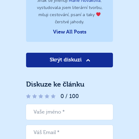
Jinak se jmenuji
Marie Nováková
,
vystudovala jsem literární tvorbu,
miluji cestování, psaní a taky
čerstvé jahody.
View All Posts
Skrýt diskuzi
Diskuze ke článku
0
/
100