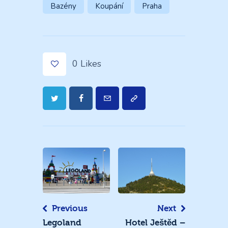
Bazény
Koupání
Praha
0
Likes
Navigace
pro
příspěvek
Previous
Next
Legoland
Hotel Ještěd –