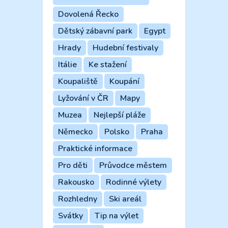
Dovolená Řecko
Dětský zábavní park
Egypt
Hrady
Hudební festivaly
Itálie
Ke stažení
Koupaliště
Koupání
Lyžování v ČR
Mapy
Muzea
Nejlepší pláže
Německo
Polsko
Praha
Praktické informace
Pro děti
Průvodce městem
Rakousko
Rodinné výlety
Rozhledny
Ski areál
Svátky
Tip na výlet