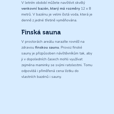
V letním období můžete navštívit skvělý
venkovní bazén, který má rozměry
12 x 8
metrů. V bazénu je velmi čistá voda, která je
denně z jedné třetině vyměňována.
Finská sauna
V prostorách areálu narazíte rovněž na
zdravou
finskou saunu
. Provoz finské
sauny je přizpůsoben návštěvníkům tak, aby
ji v dopoledních časech mohli využívat
zejména maminky se svými ratolestmi. Tomu
odpovídá i přiměřená cena lístku do
vlastních bazénů i sauny.