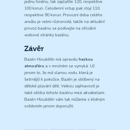
jednu hodinu, tak zaplatíte 120, respektive
100 korun. Celodenní vstup pak stojí 110,
respektive 90 korun. Provozní doba celého
areálu je velmi různorodá, takže na aktuální
provoz bazénu se podívejte na oficiální
webové stránky bazénu.
Závěr
Bazén Hloubětín má opravdu
hezkou
atmosféru
a v mnohém se vymyká. Už
jenom to, že má slanou vodu, která je
šetrnější k pokožce. Bazén je oblíbený na
dětské plavání dětí. Velkou zajímavostí je
také obliba tohoto bazénu mezi akvabelami.
Bazén Hloubětín vám tak můžeme s klidným
svědomím jenom doporučit.