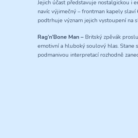
Jejich účast představuje nostalgickou i 
navíc výjimečný – frontman kapely slaví 
podtrhuje význam jejich vystoupení na s
Rag’n’Bone Man –
Britský zpěvák prosl
emotivní a hluboký soulový hlas. Stane
podmanivou interpretací rozhodně zanec