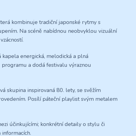
terá kombinuje tradiční japonské rytmy s
upením. Na scéně nabídnou neobvyklou vizuální
vzácností.
 kapela energická, melodická a plná
u programu a dodá festivalu výraznou
 skupina inspirovaná 80. lety, se svěžím
ovedením. Posílí páteční playlist svým metalem
zi účinkujícími; konkrétní detaily o stylu či
informacích.