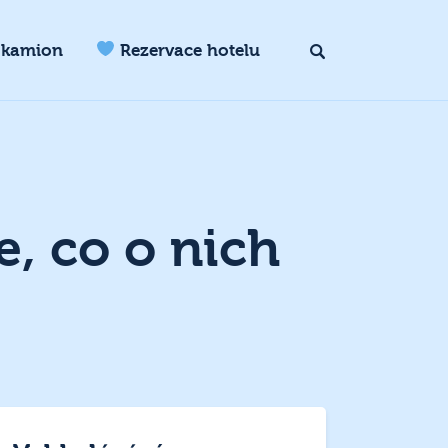
 kamion
Rezervace hotelu
e, co o nich