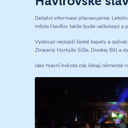
Havířovské sla
Detailní informace připravujeme. Letošní
města Havířov, takže bude velkolepý a p
Vystoupí nejlepší české kapely a zpěváci
Ztracený, Horkýže Slíže, Divokej Bill a da
Jako hlavní hvězda nás čekají německé 