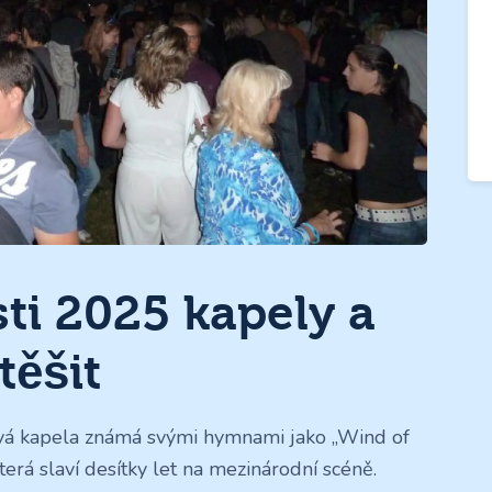
ti 2025 kapely a
těšit
á kapela známá svými hymnami jako „Wind of
terá slaví desítky let na mezinárodní scéně.