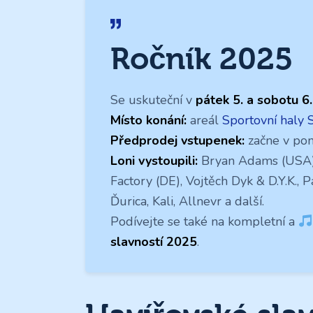
Ročník 2025
Se uskuteční v
pátek 5. a sobotu 6.
Místo konání:
areál
Sportovní haly 
Předprodej vstupenek:
začne v pon
Loni vystoupili:
Bryan Adams (USA), 
Factory (DE), Vojtěch Dyk & D.Y.K.,
Ďurica, Kali, Allnevr a další.
Podívejte se také na kompletní a
slavností 2025
.