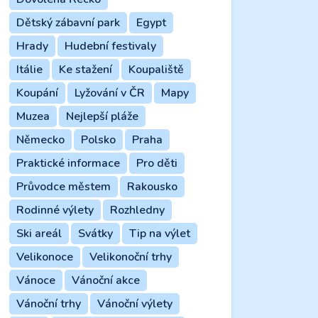
Dětský zábavní park
Egypt
Hrady
Hudební festivaly
Itálie
Ke stažení
Koupaliště
Koupání
Lyžování v ČR
Mapy
Muzea
Nejlepší pláže
Německo
Polsko
Praha
Praktické informace
Pro děti
Průvodce městem
Rakousko
Rodinné výlety
Rozhledny
Ski areál
Svátky
Tip na výlet
Velikonoce
Velikonoční trhy
Vánoce
Vánoční akce
Vánoční trhy
Vánoční výlety