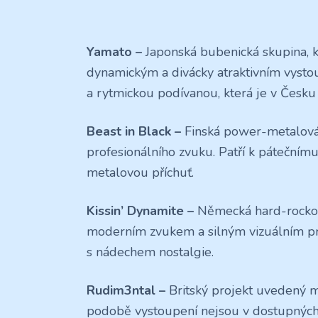
Yamato –
Japonská bubenická skupina, k
dynamickým a divácky atraktivním vysto
a rytmickou podívanou, která je v Česku 
Beast in Black –
Finská power-metalová
profesionálního zvuku. Patří k pátečním
metalovou příchuť.
Kissin’ Dynamite –
Německá hard-rocková
moderním zvukem a silným vizuálním pr
s nádechem nostalgie.
Rudim3ntal –
Britský projekt uvedený me
podobě vystoupení nejsou v dostupných 