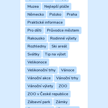
Muzea
Nejlepší pláže
Německo
Polsko
Praha
Praktické informace
Pro děti
Průvodce městem
Rakousko
Rodinné výlety
Rozhledny
Ski areál
Svátky
Tip na výlet
Velikonoce
Velikonoční trhy
Vánoce
Vánoční akce
Vánoční trhy
Vánoční výlety
ZOO
ZOO v České republice
Zábavní park
Zámky