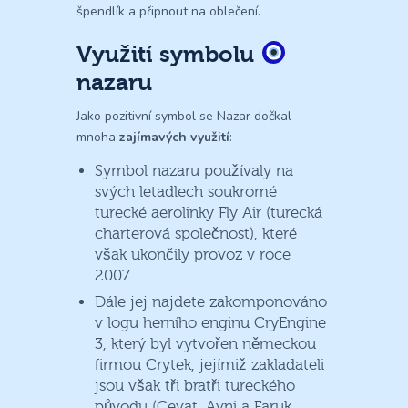
špendlík a připnout na oblečení.
Využití symbolu
nazaru
Jako pozitivní symbol se Nazar dočkal
mnoha
zajímavých využití
:
Symbol nazaru používaly na
svých letadlech soukromé
turecké aerolinky Fly Air (turecká
charterová společnost), které
však ukončily provoz v roce
2007.
Dále jej najdete zakomponováno
v logu herního enginu CryEngine
3, který byl vytvořen německou
firmou Crytek, jejímiž zakladateli
jsou však tři bratři tureckého
původu (Cevat, Avni a Faruk