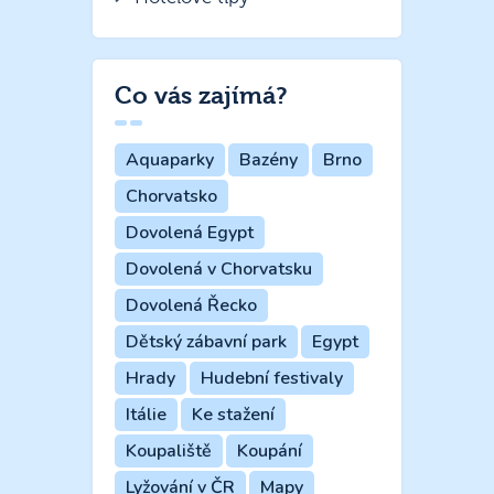
Co vás zajímá?
Aquaparky
Bazény
Brno
Chorvatsko
Dovolená Egypt
Dovolená v Chorvatsku
Dovolená Řecko
Dětský zábavní park
Egypt
Hrady
Hudební festivaly
Itálie
Ke stažení
Koupaliště
Koupání
Lyžování v ČR
Mapy