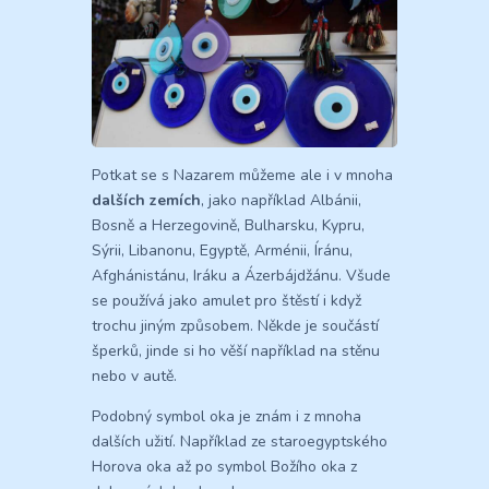
Potkat se s Nazarem můžeme ale i v mnoha
dalších zemích
, jako například Albánii,
Bosně a Herzegovině, Bulharsku, Kypru,
Sýrii, Libanonu, Egyptě, Arménii, Íránu,
Afghánistánu, Iráku a Ázerbájdžánu. Všude
se používá jako amulet pro štěstí i když
trochu jiným způsobem. Někde je součástí
šperků, jinde si ho věší například na stěnu
nebo v autě.
Podobný symbol oka je znám i z mnoha
dalších užití. Například ze staroegyptského
Horova oka až po symbol Božího oka z