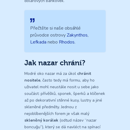
dolarových bankovek.
Přečtěte si naše obsáhlé
průvodce ostrovy
Zakynthos
,
Lefkada
nebo
Rhodos
.
Jak nazar chrání?
Modré oko nazar má za úkol
chránit
nositele
, často tedy má formu, aby ho
uživatel mohl neustále nosit u sebe jako
součást: přívěšků, sponek, šperků a klíčenek
až po dekorativní stěnné kusy, lustry a jiné
skleněné předměty. Jednou z
nejoblíbenějších forem je však malý
skleněný korálek
(odtud název “nazar
boncuğu”), který se dá navléct na spínací