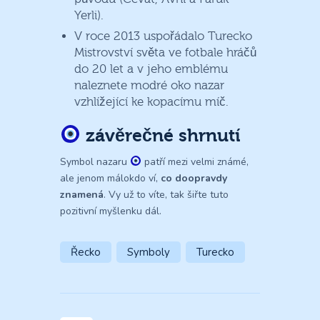
Yerli).
V roce 2013 uspořádalo Turecko
Mistrovství světa ve fotbale hráčů
do 20 let a v jeho emblému
naleznete modré oko nazar
vzhlížející ke kopacímu míč.
závěrečné shrnutí
Symbol nazaru
patří mezi velmi známé,
ale jenom málokdo ví,
co doopravdy
znamená
. Vy už to víte, tak šiřte tuto
pozitivní myšlenku dál.
Řecko
Symboly
Turecko