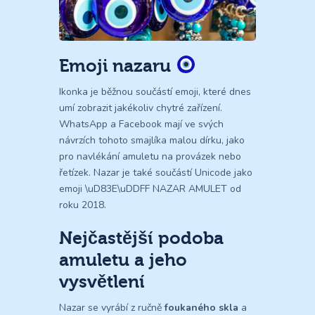
Emoji nazaru
Ikonka je běžnou součástí emoji, které dnes
umí zobrazit jakékoliv chytré zařízení.
WhatsApp a Facebook mají ve svých
návrzích tohoto smajlíka malou dírku, jako
pro navlékání amuletu na provázek nebo
řetízek. Nazar je také součástí Unicode jako
emoji \uD83E\uDDFF NAZAR AMULET od
roku 2018.
Nejčastější podoba
amuletu a jeho
vysvětlení
Nazar se vyrábí z ručně
foukaného skla
a