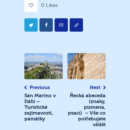
0
Likes
Navigace
pro
příspěvek
Previous
Next
San Marino v
Řecká abeceda
Itálii –
(znaky,
Turistické
písmena,
zajímavosti,
psací) – Vše co
památky
potřebujete
vědět