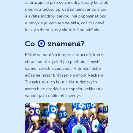
Zobrazuje se jako sytě modrý, kulatý korálek
s černou tečkou uprostřed lemovanou bílou
a světle modrou barvou. Má připomínat oko
a obvykle je vyroben
ze skla
, což mu dává
lesklý vzhled, který skutečně se blíží oku.
Co
znamená?
Běžně se používá k reprezentaci očí, které
chrání od různých zlých pohledu, smyslů
šarmu, závisti a žárlivosti. V dnešní době
můžeme nazar brát i jako symbol
Řecka
a
Turecka
a jejich kultur. Na turistických
místech se prodává v nespočtu velikostí a
variant jako oblíbený suvenýr.