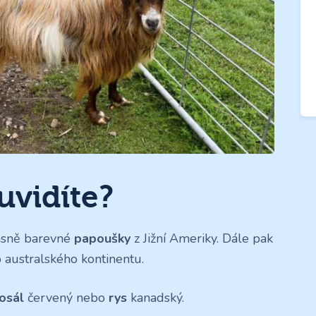
uvidíte?
rásně barevné
papoušky
z Jižní Ameriky. Dále pak
o australského kontinentu.
osál
červený nebo
rys
kanadský.