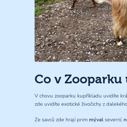
Co v Zooparku 
V chovu zooparku kupříkladu uvidíte k
zde uvidíte exotické živočichy z dalekéh
Ze savců zde hrají prim
mýval
severní,
n