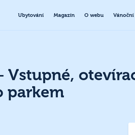
Ubytování
Magazín
O webu
Vánoční
– Vstupné, otevíra
o parkem