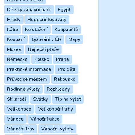
Dětský zábavní park
Egypt
Hrady
Hudební festivaly
Itálie
Ke stažení
Koupaliště
Koupání
Lyžování v ČR
Mapy
Muzea
Nejlepší pláže
Německo
Polsko
Praha
Praktické informace
Pro děti
Průvodce městem
Rakousko
Rodinné výlety
Rozhledny
Ski areál
Svátky
Tip na výlet
Velikonoce
Velikonoční trhy
Vánoce
Vánoční akce
Vánoční trhy
Vánoční výlety