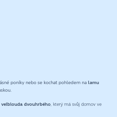
krásné poníky nebo se kochat pohledem na
lamu
skou.
e
velblouda dvouhrbého
, který má svůj domov ve