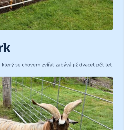
rk
, který se chovem zvířat zabývá již dvacet pět let.