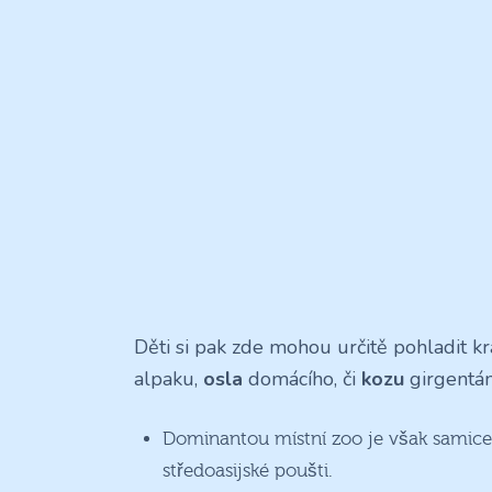
Děti si pak zde mohou určitě pohladit 
alpaku,
osla
domácího, či
kozu
girgentán
Dominantou místní zoo je však samic
středoasijské poušti.