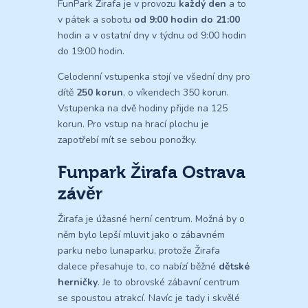
FunPark Žirafa je v provozu
každý den
a to
v pátek a sobotu
od 9:00 hodin do 21:00
hodin a v ostatní dny v týdnu od 9:00 hodin
do 19:00 hodin.
Celodenní vstupenka stojí ve všední dny pro
dítě
250 korun
, o víkendech 350 korun.
Vstupenka na dvě hodiny přijde na 125
korun. Pro vstup na hrací plochu je
zapotřebí mít se sebou ponožky.
Funpark Žirafa Ostrava
závěr
Žirafa je úžasné herní centrum. Možná by o
něm bylo lepší mluvit jako o zábavném
parku nebo lunaparku, protože Žirafa
dalece přesahuje to, co nabízí běžné
dětské
herničky
. Je to obrovské zábavní centrum
se spoustou atrakcí. Navíc je tady i skvělé