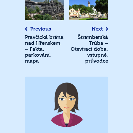
pro
příspěvek
Previous
Next
Pravčická brána
Štramberská
nad Hřenskem
Trúba –
– Fakta,
Otevírací doba,
parkování,
vstupné,
mapa
průvodce