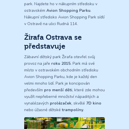
park. Najdete ho v nákupním středisku v
ostravském
Avion Shopping Parku
.
Nákupní středisko Avion Shopping Park sídlí
v Ostravě na ulici Rudná 114.
Žirafa Ostrava se
představuje
Zábavní dětský park Žirafa otevřel svůj
provoz na jaře
roku 2015
. Park má své
místo v ostravském obchodním středisku
Avion Shopping Parku, kde je každý den
velmi mnoho lidí. Park je koncipován
především
pro menší děti
, které zde mohou
využít nepřeberné množství nápaditých a
vynalézavých
prolézaček
, skvělé
7D kino
nebo úžasné dětské
trampolíny
.