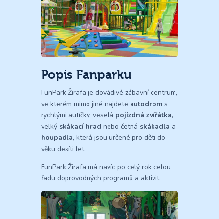
Popis Fanparku
FunPark Žirafa je dovádivé zábavní centrum,
ve kterém mimo jiné najdete
autodrom
s
rychlými autíčky, veselá
pojízdná zvířátka
,
velký
skákací hrad
nebo četná
skákadla
a
houpadla
, která jsou určené pro děti do
věku desíti let.
FunPark Žirafa má navíc po celý rok celou
řadu doprovodných programů a aktivit.