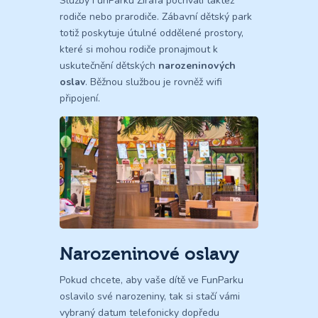
Služby FunParku Žirafa pochválí taktéž
rodiče nebo prarodiče. Zábavní dětský park
totiž poskytuje útulné oddělené prostory,
které si mohou rodiče pronajmout k
uskutečnění dětských
narozeninových
oslav
. Běžnou službou je rovněž wifi
připojení.
Narozeninové oslavy
Pokud chcete, aby vaše dítě ve FunParku
oslavilo své narozeniny, tak si stačí vámi
vybraný datum telefonicky dopředu