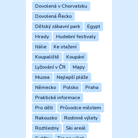
Dovolená v Chorvatsku
Dovolená Řecko
Dětský zábavní park
Egypt
Hrady
Hudební festivaly
Itálie
Ke stažení
Koupaliště
Koupání
Lyžování v ČR
Mapy
Muzea
Nejlepší pláže
Německo
Polsko
Praha
Praktické informace
Pro děti
Průvodce městem
Rakousko
Rodinné výlety
Rozhledny
Ski areál