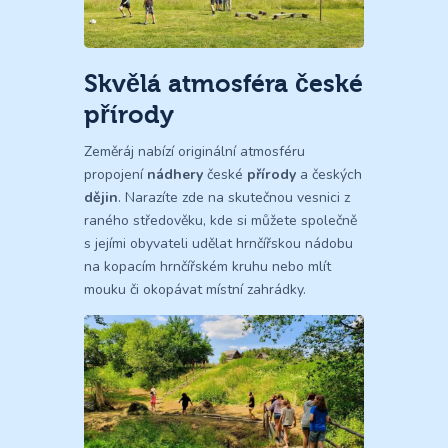
Skvělá atmosféra české
přírody
Zeměráj nabízí originální atmosféru
propojení
nádhery
české
přírody
a českých
dějin
. Narazíte zde na skutečnou vesnici z
raného středověku, kde si můžete společně
s jejími obyvateli udělat hrnčířskou nádobu
na kopacím hrnčířském kruhu nebo mlít
mouku či okopávat místní zahrádky.