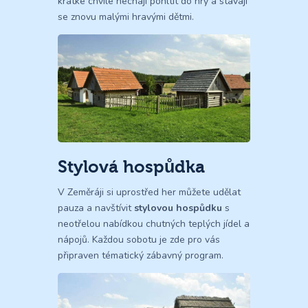
krátké chvíle nechají pohltit do hry a stávají
se znovu malými hravými dětmi.
Stylová hospůdka
V Zeměráji si uprostřed her můžete udělat
pauza a navštívit
stylovou hospůdku
s
neotřelou nabídkou chutných teplých jídel a
nápojů. Každou sobotu je zde pro vás
připraven tématický zábavný program.