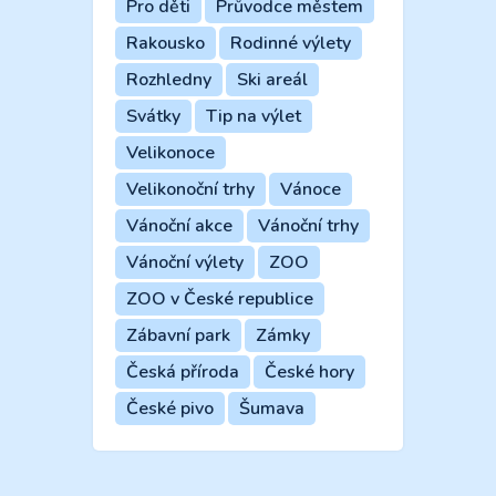
Pro děti
Průvodce městem
Rakousko
Rodinné výlety
Rozhledny
Ski areál
Svátky
Tip na výlet
Velikonoce
Velikonoční trhy
Vánoce
Vánoční akce
Vánoční trhy
Vánoční výlety
ZOO
ZOO v České republice
Zábavní park
Zámky
Česká příroda
České hory
České pivo
Šumava