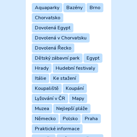
Aquaparky
Bazény
Brno
Chorvatsko
Dovolená Egypt
Dovolená v Chorvatsku
Dovolená Řecko
Dětský zábavní park
Egypt
Hrady
Hudební festivaly
Itálie
Ke stažení
Koupaliště
Koupání
Lyžování v ČR
Mapy
Muzea
Nejlepší pláže
Německo
Polsko
Praha
Praktické informace