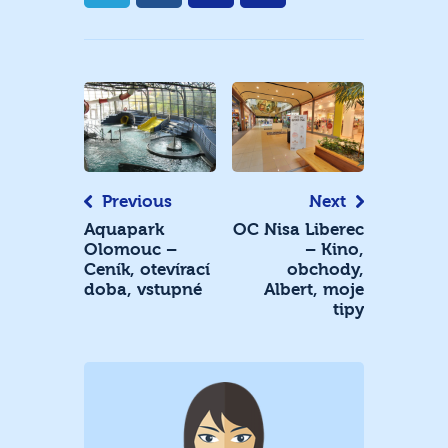
Navigace
pro
příspěvek
Previous
Next
Aquapark
OC Nisa Liberec
Olomouc –
– Kino,
Ceník, otevírací
obchody,
doba, vstupné
Albert, moje
tipy