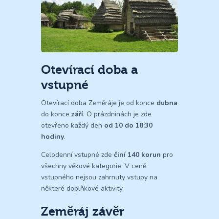
Otevírací doba a
vstupné
Otevírací doba Zeměráje je od konce
dubna
do konce
září
. O prázdninách je zde
otevřeno každý den
od 10 do 18:30
hodiny
.
Celodenní vstupné zde
činí 140 korun
pro
všechny věkové kategorie. V ceně
vstupného nejsou zahrnuty vstupy na
některé doplňkové aktivity.
Zeměráj závěr