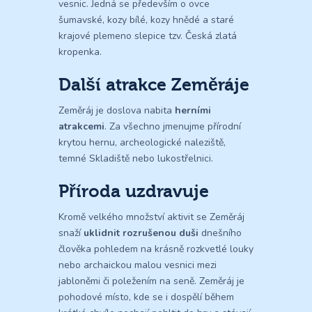
vesnic. Jedná se především o ovce
šumavské, kozy bílé, kozy hnědé a staré
krajové plemeno slepice tzv. Česká zlatá
kropenka.
Další atrakce Zeměráje
Zeměráj je doslova nabita
herními
atrakcemi
. Za všechno jmenujme přírodní
krytou hernu, archeologické naleziště,
temné Skladiště nebo lukostřelnici.
Příroda uzdravuje
Kromě velkého množství aktivit se Zeměráj
snaží
uklidnit rozrušenou duši
dnešního
člověka pohledem na krásně rozkvetlé louky
nebo archaickou malou vesnici mezi
jabloněmi či poležením na seně. Zeměráj je
pohodové místo, kde se i dospělí během