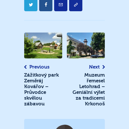
Navigace
pro
příspěvek
Previous
Next
Zážitkový park
Muzeum
Zeměráj
řemesel
Kovářov –
Letohrad –
Průvodce
Geniální výlet
skvělou
za tradicemi
zábavou
Krkonoš