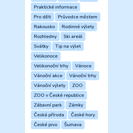
Praktické informace
Pro děti
Průvodce městem
Rakousko
Rodinné výlety
Rozhledny
Ski areál
Svátky
Tip na výlet
Velikonoce
Velikonoční trhy
Vánoce
Vánoční akce
Vánoční trhy
Vánoční výlety
ZOO
ZOO v České republice
Zábavní park
Zámky
Česká příroda
České hory
České pivo
Šumava