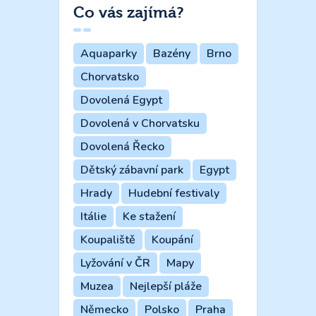
Co vás zajímá?
Aquaparky
Bazény
Brno
Chorvatsko
Dovolená Egypt
Dovolená v Chorvatsku
Dovolená Řecko
Dětský zábavní park
Egypt
Hrady
Hudební festivaly
Itálie
Ke stažení
Koupaliště
Koupání
Lyžování v ČR
Mapy
Muzea
Nejlepší pláže
Německo
Polsko
Praha