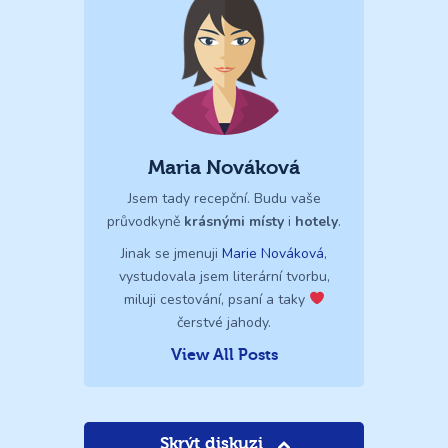
Maria Nováková
Jsem tady recepční. Budu vaše
průvodkyně
krásnými místy
i
hotely
.
Jinak se jmenuji
Marie Nováková
,
vystudovala jsem literární tvorbu,
miluji cestování, psaní a taky
čerstvé jahody.
View All Posts
Skrýt diskuzi