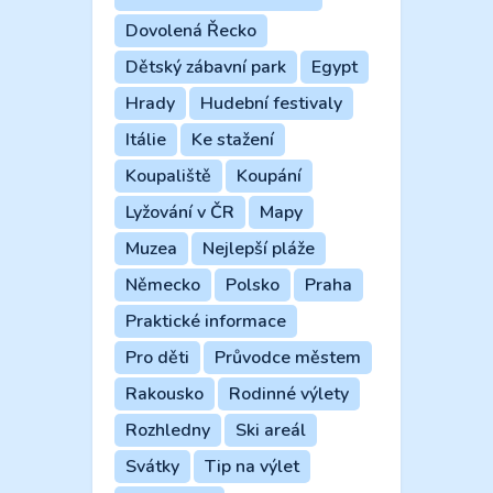
Dovolená Řecko
Dětský zábavní park
Egypt
Hrady
Hudební festivaly
Itálie
Ke stažení
Koupaliště
Koupání
Lyžování v ČR
Mapy
Muzea
Nejlepší pláže
Německo
Polsko
Praha
Praktické informace
Pro děti
Průvodce městem
Rakousko
Rodinné výlety
Rozhledny
Ski areál
Svátky
Tip na výlet